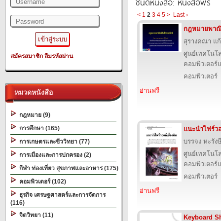
ชนิดหนังสือ: หนังสือฟรี
<
1
2
3
4
5
>
Last ›
กฎหมายพาณิช
สุรางคณา แก
ศูนย์เทคโนโล
สมัครสมาชิก
ลืมรหัสผ่าน
คอมพิวเตอร์แ
คอมพิวเตอร์
อ่านฟรี
หมวดหนังสือ
กฎหมาย (9)
การศึกษา (165)
แนะนำไฟร์วอล
บรรจง หะรังษ
การเกษตรและชีววิทยา (77)
ศูนย์เทคโนโล
การเมืองและการปกครอง (2)
คอมพิวเตอร์แ
กีฬา ท่องเที่ยว สุขภาพและอาหาร (175)
คอมพิวเตอร์
คอมพิวเตอร์ (102)
อ่านฟรี
ธุรกิจ เศรษฐศาสตร์และการจัดการ
(116)
จิตวิทยา (11)
Keyboard Sh