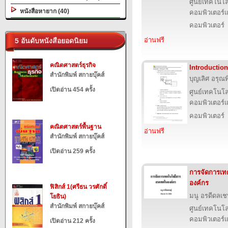
ศูนย์เทคโนโล
หนังสือหายาก (40)
คอมพิวเตอร์แ
คอมพิวเตอร์
อ่านฟรี
5 อันดับหนังสือยอดนิยม
คณิตศาสตร์ธุรกิจ
Introductio
สำนักพิมพ์ สกายบุ๊คส์
บุญเลิศ อรุณพิ
เปิดอ่าน 454 ครั้ง
ศูนย์เทคโนโล
คอมพิวเตอร์แ
คอมพิวเตอร์
คณิตศาสตร์พื้นฐาน
อ่านฟรี
สำนักพิมพ์ สกายบุ๊คส์
เปิดอ่าน 259 ครั้ง
การจัดการเ
องค์กร
ฟิสิกส์ 1(ศรีธน วรศักดิ์
มนู อรดีดลเช
โยธิน)
สำนักพิมพ์ สกายบุ๊คส์
ศูนย์เทคโนโล
คอมพิวเตอร์แ
เปิดอ่าน 212 ครั้ง