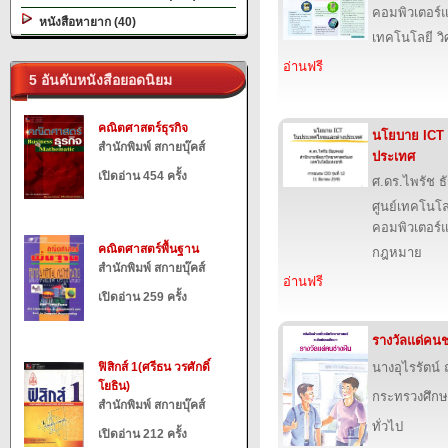
คอมพิวเตอร์แ
หนังสือหายาก (40)
เทคโนโลยี ว
อ่านฟรี
5 อันดับหนังสือยอดนิยม
คณิตศาสตร์ธุรกิจ
นโยบาย ICT
สำนักพิมพ์ สกายบุ๊คส์
ประเทศ
เปิดอ่าน 454 ครั้ง
ศ.ดร.ไพรัช ธ
ศูนย์เทคโนโล
คอมพิวเตอร์แ
คณิตศาสตร์พื้นฐาน
กฎหมาย
สำนักพิมพ์ สกายบุ๊คส์
อ่านฟรี
เปิดอ่าน 259 ครั้ง
รางวัลแด่คนช
ฟิสิกส์ 1(ศรีธน วรศักดิ์
นางอุไรรัตน์
โยธิน)
กระทรวงศึกษ
สำนักพิมพ์ สกายบุ๊คส์
ทั่วไป
เปิดอ่าน 212 ครั้ง