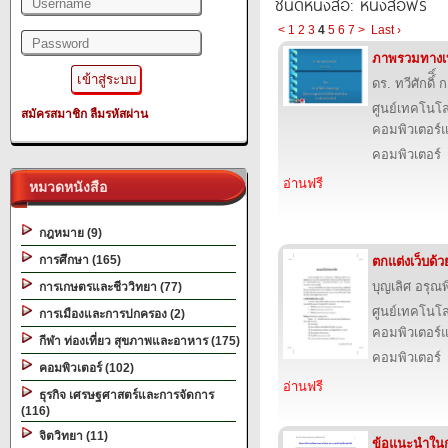
ชนิดหนังสือ: หนังสือฟรี
<
1
2
3
4
5
6
7
>
Last ›
ภาพรวมทางเ
ดร. ทวีศักดิ์ิ
ศูนย์เทคโนโล
สมัครสมาชิก
ลืมรหัสผ่าน
คอมพิวเตอร์แ
คอมพิวเตอร์
อ่านฟรี
หมวดหนังสือ
กฎหมาย (9)
การศึกษา (165)
ตกแต่งเว็บด้
บุญเลิศ อรุณพิ
การเกษตรและชีววิทยา (77)
ศูนย์เทคโนโล
การเมืองและการปกครอง (2)
คอมพิวเตอร์แ
กีฬา ท่องเที่ยว สุขภาพและอาหาร (175)
คอมพิวเตอร์
คอมพิวเตอร์ (102)
อ่านฟรี
ธุรกิจ เศรษฐศาสตร์และการจัดการ
(116)
จิตวิทยา (11)
ข้อแนะนําใน