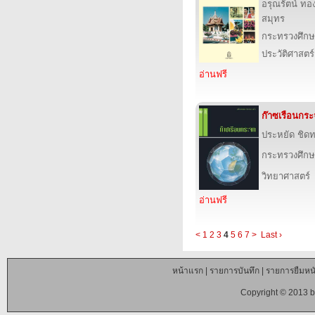
อรุณรัตน์ ทอ
สมุทร
กระทรวงศึกษ
ประวัติศาสตร์
อ่านฟรี
ก๊าซเรือนกร
ประหยัด ชิด
กระทรวงศึกษ
วิทยาศาสตร์
อ่านฟรี
<
1
2
3
4
5
6
7
>
Last ›
หน้าแรก
|
รายการบันทึก
|
รายการยืมหนั
Copyright © 2013 b