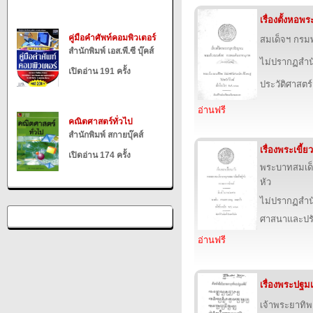
เรื่องตั้งหอ
คู่มือคำศัพท์คอมพิวเตอร์
สมเด็จฯ กร
สำนักพิมพ์ เอส.พี.ซี บุ๊คส์
ไม่ปรากฏสำนั
เปิดอ่าน 191 ครั้ง
ประวัติศาสตร์
อ่านฟรี
คณิตศาสตร์ทั่วไป
สำนักพิมพ์ สกายบุ๊คส์
เรื่องพระเขี้ย
เปิดอ่าน 174 ครั้ง
พระบาทสมเด็จ
หัว
ไม่ปรากฏสำนั
ศาสนาและปร
อ่านฟรี
เรื่องพระปฐมเ
เจ้าพระยาทิ