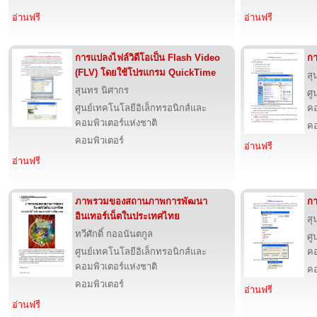
อ่านฟรี
อ่านฟรี
การแปลงไฟล์วิดีโอเป็น Flash Video
กา
(FLV) โดยใช้โปรแกรม QuickTime
สุ
สุนทร นิศากร
ศู
ศูนย์เทคโนโลยีอิเล็กทรอนิกส์และ
คอ
คอมพิวเตอร์แห่งชาติ
คอ
คอมพิวเตอร์
อ่านฟรี
อ่านฟรี
ภาพรวมของสถานภาพการพัฒนา
กา
อินเทอร์เน็ตในประเทศไทย
สุ
ทวีศักดิ์ กออนันตกูล
ศู
ศูนย์เทคโนโลยีอิเล็กทรอนิกส์และ
คอ
คอมพิวเตอร์แห่งชาติ
คอ
คอมพิวเตอร์
อ่านฟรี
อ่านฟรี