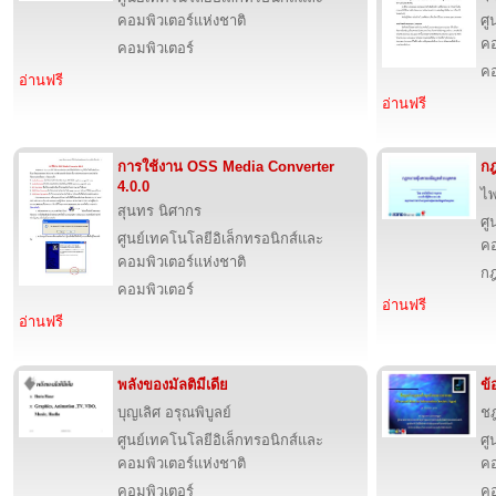
คอมพิวเตอร์แห่งชาติ
ศู
คอ
คอมพิวเตอร์
คอ
อ่านฟรี
อ่านฟรี
การใช้งาน OSS Media Converter
กฎ
4.0.0
ไพ
สุนทร นิศากร
ศู
ศูนย์เทคโนโลยีอิเล็กทรอนิกส์และ
คอ
คอมพิวเตอร์แห่งชาติ
ก
คอมพิวเตอร์
อ่านฟรี
อ่านฟรี
พลังของมัลติมีเดีย
ข้
บุญเลิศ อรุณพิบูลย์
ชฎ
ศูนย์เทคโนโลยีอิเล็กทรอนิกส์และ
ศู
คอมพิวเตอร์แห่งชาติ
คอ
คอมพิวเตอร์
คอ