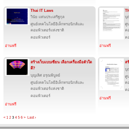
Thai IT Laws
Th
วินัย แท่นประเสริฐกุล
บุ
ศูนย์เทคโนโลยีอิเล็กทรอนิกส์และ
ศู
คอมพิวเตอร์แห่งชาติ
คอ
คอมพิวเตอร์
คอ
อ่านฟรี
อ่านฟรี
สร้างเว็บแบบเซียน เลือกเครื่องมือตัวใด
สร
ดี?
บุ
บุญเลิศ อรุณพิบูลย์
ศู
ศูนย์เทคโนโลยีอิเล็กทรอนิกส์และ
คอ
คอมพิวเตอร์แห่งชาติ
คอ
คอมพิวเตอร์
อ่านฟรี
อ่านฟรี
<
1
2
3
4
5
6
>
Last ›