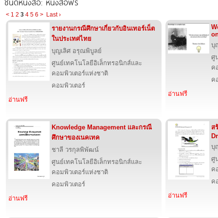
ชนิดหนังสือ: หนังสือฟรี
<
1
2
3
4
5
6
>
Last ›
We
รายงานกรณีศึกษาเกี่ยวกับอินเทอร์เน็ต
on
ในประเทศไทย
บุ
บุญเลิศ อรุณพิบูลย์
ศู
ศูนย์เทคโนโลยีอิเล็กทรอนิกส์และ
คอ
คอมพิวเตอร์แห่งชาติ
คอ
คอมพิวเตอร์
อ่านฟรี
อ่านฟรี
Knowledge Management และกรณี
สร
Dr
ศึกษาของเนคเทค
บุ
ชาลี วรกุลพิพัฒน์
ศู
ศูนย์เทคโนโลยีอิเล็กทรอนิกส์และ
คอ
คอมพิวเตอร์แห่งชาติ
คอ
คอมพิวเตอร์
อ่านฟรี
อ่านฟรี