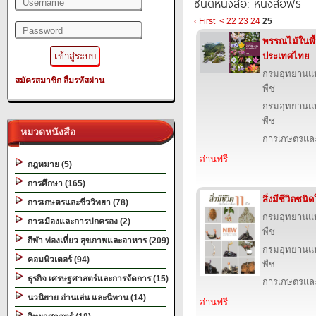
ชนิดหนังสือ: หนังสือฟรี
‹ First
<
22
23
24
25
พรรณไม้ในพื้
ประเทศไทย
กรมอุทยานแห่ง
สมัครสมาชิก
ลืมรหัสผ่าน
พืช
กรมอุทยานแห่ง
พืช
หมวดหนังสือ
การเกษตรและ
อ่านฟรี
กฎหมาย (5)
การศึกษา (165)
สิ่งมีชีวิตชน
การเกษตรและชีววิทยา (78)
กรมอุทยานแห่ง
การเมืองและการปกครอง (2)
พืช
กีฬา ท่องเที่ยว สุขภาพและอาหาร (209)
กรมอุทยานแห่ง
คอมพิวเตอร์ (94)
พืช
ธุรกิจ เศรษฐศาสตร์และการจัดการ (15)
การเกษตรและ
นวนิยาย อ่านเล่น และนิทาน (14)
อ่านฟรี