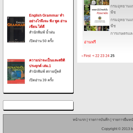
กรมอุทยานแห่ง
พืช
English Grammar ทำ
กรมอุทยานแห่ง
อย่างไรจึงจะ ฟัง พูด อ่าน
พืช
เขียน ได้ดี
สำนักพิมพ์ น้ำฝน
การเกษตรและ
เปิดอ่าน 50 ครั้ง
อ่านฟรี
‹ First
<
22
23
24
25
ความน่าจะเป็นและสถิติ
ประยุกต์ เล่ม.1
สำนักพิมพ์ สกายบุ๊คส์
เปิดอ่าน 39 ครั้ง
หน้าแรก
|
รายการบันทึก
|
รายการยืมหนั
Copyright © 2013 b