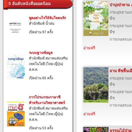
5 อันดับหนังสือยอดนิยม
ป่าบุ่งป่าทา
กรมอุทยานแห่ง
พูดอย่างไรให้จับใจคนรัก
พืช
สำนักพิมพ์ น้ำฝน
กรมอุทยานแห่ง
พืช
เปิดอ่าน 97 ครั้ง
การเกษตรและ
อ่านฟรี
ระบบฐานข้อมูล
สำนักพิมพ์ สมาคมส่งเสริม
เทคโนโลยี (ไทย-ญี่ปุ่น)
ส.ส.ท.
ลาน พืชพื้นเ
เปิดอ่าน 66 ครั้ง
กรมอุทยานแห่ง
พืช
กรมอุทยานแห่ง
การโปรแกรมภาษาซี
พืช
สำหรับงานวิทยาศาสตร์
การเกษตรและ
สำนักพิมพ์ สมาคมส่งเสริม
อ่านฟรี
เทคโนโลยี (ไทย-ญี่ปุ่น)
ส.ส.ท.
เปิดอ่าน 53 ครั้ง
พรรณไม้ป่าผ