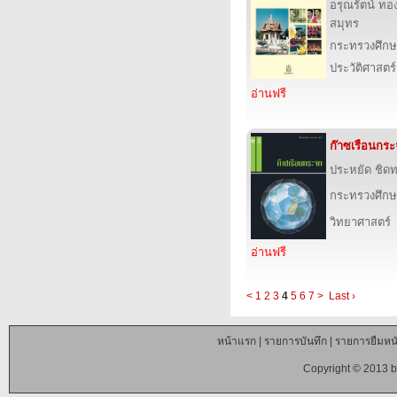
อรุณรัตน์ ทอ
สมุทร
กระทรวงศึกษ
ประวัติศาสตร์
อ่านฟรี
ก๊าซเรือนกร
ประหยัด ชิด
กระทรวงศึกษ
วิทยาศาสตร์
อ่านฟรี
<
1
2
3
4
5
6
7
>
Last ›
หน้าแรก
|
รายการบันทึก
|
รายการยืมหนั
Copyright © 2013 b