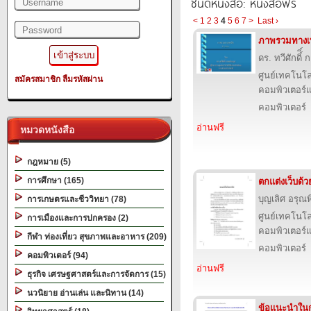
ชนิดหนังสือ: หนังสือฟรี
<
1
2
3
4
5
6
7
>
Last ›
ภาพรวมทางเ
ดร. ทวีศักดิ์ิ
ศูนย์เทคโนโล
สมัครสมาชิก
ลืมรหัสผ่าน
คอมพิวเตอร์แ
คอมพิวเตอร์
อ่านฟรี
หมวดหนังสือ
กฎหมาย (5)
การศึกษา (165)
ตกแต่งเว็บด้
บุญเลิศ อรุณพิ
การเกษตรและชีววิทยา (78)
ศูนย์เทคโนโล
การเมืองและการปกครอง (2)
คอมพิวเตอร์แ
กีฬา ท่องเที่ยว สุขภาพและอาหาร (209)
คอมพิวเตอร์
คอมพิวเตอร์ (94)
อ่านฟรี
ธุรกิจ เศรษฐศาสตร์และการจัดการ (15)
นวนิยาย อ่านเล่น และนิทาน (14)
ข้อแนะนําใน