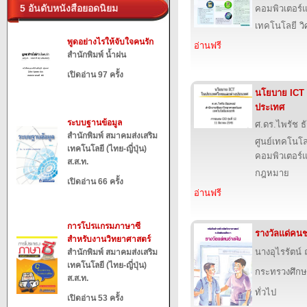
5 อันดับหนังสือยอดนิยม
คอมพิวเตอร์แ
เทคโนโลยี ว
พูดอย่างไรให้จับใจคนรัก
อ่านฟรี
สำนักพิมพ์ น้ำฝน
เปิดอ่าน 97 ครั้ง
นโยบาย ICT
ประเทศ
ระบบฐานข้อมูล
ศ.ดร.ไพรัช ธ
สำนักพิมพ์ สมาคมส่งเสริม
ศูนย์เทคโนโล
เทคโนโลยี (ไทย-ญี่ปุ่น)
คอมพิวเตอร์แ
ส.ส.ท.
กฎหมาย
เปิดอ่าน 66 ครั้ง
อ่านฟรี
การโปรแกรมภาษาซี
รางวัลแด่คนช
สำหรับงานวิทยาศาสตร์
นางอุไรรัตน์
สำนักพิมพ์ สมาคมส่งเสริม
เทคโนโลยี (ไทย-ญี่ปุ่น)
กระทรวงศึกษ
ส.ส.ท.
ทั่วไป
เปิดอ่าน 53 ครั้ง