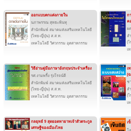
ออกแบบตกแต่งภายใน
กา
คอ
นภาพรรณ สุทธะพินทุ
ผศ
สำนักพิมพ์ สมาคมส่งเสริมเทคโนโลยี
(ไทย-ญี่ปุ่น) ส.ส.ท.
สำ
(ไ
เทคโนโลยี วิศวกรรม อุตสาหกรรม
เท
วิธีอ่านคู่มือภาษาอังกฤษประจำเครื่อง
เ
(ฉ
รศ.งามพริ้ง รุ่งโรจน์ดี
ชา
สำนักพิมพ์ สมาคมส่งเสริมเทคโนโลยี
(ไทย-ญี่ปุ่น) ส.ส.ท.
สำ
(ไ
เทคโนโลยี วิศวกรรม อุตสาหกรรม
เท
กลยุทธ์ 9 สุดยอดทายาทเจ้าสัวตระกูล
เข
เศรษฐีของเมืองไทย
โอ