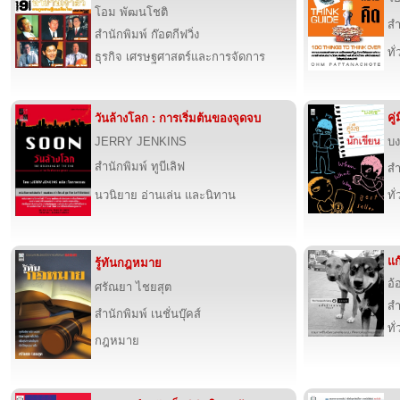
โอม พัฒนโชติ
สำ
สำนักพิมพ์ ก๊อตกีฟวิ่ง
ทั
ธุรกิจ เศรษฐศาสตร์และการจัดการ
คู
วันล้างโลก : การเริ่มต้นของจุดจบ
JERRY JENKINS
บง
สำนักพิมพ์ ทูบีเลิฟ
สำ
นวนิยาย อ่านเล่น และนิทาน
ทั
แก
รู้ทันกฎหมาย
อ้
ศรัณยา ไชยสุต
สำ
สำนักพิมพ์ เนชั่นบุ๊คส์
ทั
กฎหมาย