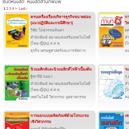
ชนิดหนังสือ: หนังสือสำนักพิมพ์
1
2
3
4
>
Last ›
ครบเครื่องเรื่องบริหารธุรกิจขนาดย่อม
ก
(แนวปฏิบัติและกรณีศึกษา)
วิ
วิชัย โถสุวรรณจินดา
ผศ
สำนักพิมพ์ สมาคมส่งเสริมเทคโนโลยี
สำ
(ไทย-ญี่ปุ่น) ส.ส.ท.
(ไ
ธุรกิจ เศรษฐศาสตร์และการจัดการ
คอ
นิวแมติกส์และนิวแมติกส์ไฟฟ้าเบื้องต้น
ระ
ฐิฑารีย์ ถมยา
ร.
สำนักพิมพ์ สมาคมส่งเสริมเทคโนโลยี
สำ
(ไทย-ญี่ปุ่น) ส.ส.ท.
(ไ
เทคโนโลยี วิศวกรรม อุตสาหกรรม
คอ
การออกแบบผลิตภัณฑ์ด้วยโปรแกรม
เท
เชิงวิศวกรรม
รศ
ณรงค์ พิทักษ์ทรัพย์สิน