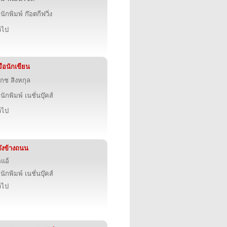
นักพิมพ์ ก๊อตกีฟวิ่ง
่วไป
่มือนักเขียน
กช สิงหกุล
นักพิมพ์ เนชั่นบุ๊คส์
่วไป
๊งข้างถนน
อแอ้
นักพิมพ์ เนชั่นบุ๊คส์
่วไป