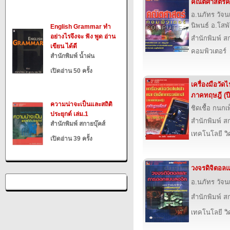
คณิตศาสตร์ค
อ.นภัทร วัจนเ
นิพนธ์ อ.โสพ
English Grammar ทำ
อย่างไรจึงจะ ฟัง พูด อ่าน
สำนักพิมพ์ สก
เขียน ได้ดี
คอมพิวเตอร์
สำนักพิมพ์ น้ำฝน
เปิดอ่าน 50 ครั้ง
เครื่องมือวัด
ภาคทฤษฎี (ปี
ความน่าจะเป็นและสถิติ
ชิดเชื้อ กนกเ
ประยุกต์ เล่ม.1
สำนักพิมพ์ สก
สำนักพิมพ์ สกายบุ๊คส์
เทคโนโลยี ว
เปิดอ่าน 39 ครั้ง
วงจรดิจิตอล
อ.นภัทร วัจน
สำนักพิมพ์ สก
เทคโนโลยี ว