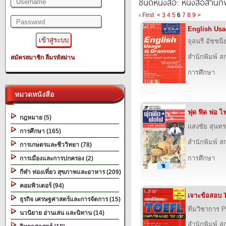
ชนิดหนังสือ: หนังสือสำนัก
‹ First
<
3
4
5
6
7
8
9
>
English Us
จุลนรี อัชชนี
สำนักพิมพ์ สก
สมัครสมาชิก
ลืมรหัสผ่าน
การศึกษา
หมวดหนังสือ
ฟุด ฟิด ฟอ ไฟ
กฎหมาย (5)
แสงชัย สุนทร
การศึกษา (165)
สำนักพิมพ์ สก
การเกษตรและชีววิทยา (78)
การศึกษา
การเมืองและการปกครอง (2)
กีฬา ท่องเที่ยว สุขภาพและอาหาร (209)
คอมพิวเตอร์ (94)
เจาะข้อสอบ
ธุรกิจ เศรษฐศาสตร์และการจัดการ (15)
ทีมวิชาการ P
นวนิยาย อ่านเล่น และนิทาน (14)
สำนักพิมพ์ สก