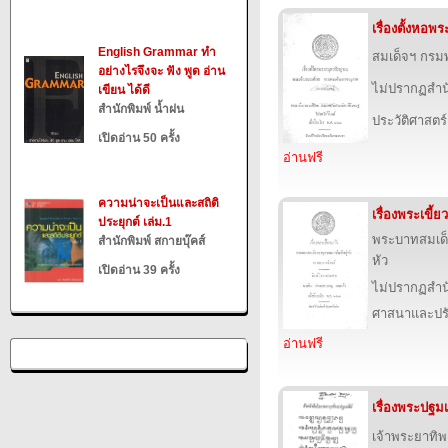
เรื่องตั้งหอ
English Grammar ทำ
สมเด็จฯ กร
อย่างไรจึงจะ ฟัง พูด อ่าน
ไม่ปรากฏสำนั
เขียน ได้ดี
สำนักพิมพ์ น้ำฝน
ประวัติศาสตร์
เปิดอ่าน 50 ครั้ง
อ่านฟรี
ความน่าจะเป็นและสถิติ
เรื่องพระเขี้ย
ประยุกต์ เล่ม.1
พระบาทสมเด็จ
สำนักพิมพ์ สกายบุ๊คส์
หัว
เปิดอ่าน 39 ครั้ง
ไม่ปรากฏสำนั
ศาสนาและปร
อ่านฟรี
เรื่องพระปฐมเ
เจ้าพระยาทิ