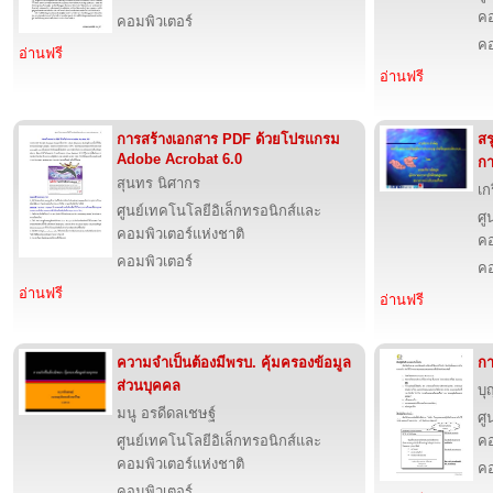
คอ
คอมพิวเตอร์
คอ
อ่านฟรี
อ่านฟรี
การสร้างเอกสาร PDF ด้วยโปรแกรม
สร
Adobe Acrobat 6.0
กา
สุนทร นิศากร
เก
ศูนย์เทคโนโลยีอิเล็กทรอนิกส์และ
ศู
คอมพิวเตอร์แห่งชาติ
คอ
คอมพิวเตอร์
คอ
อ่านฟรี
อ่านฟรี
ความจำเป็นต้องมีพรบ. คุ้มครองข้อมูล
กา
ส่วนบุคคล
บุ
มนู อรดีดลเชษฐ์
ศู
ศูนย์เทคโนโลยีอิเล็กทรอนิกส์และ
คอ
คอมพิวเตอร์แห่งชาติ
คอ
คอมพิวเตอร์