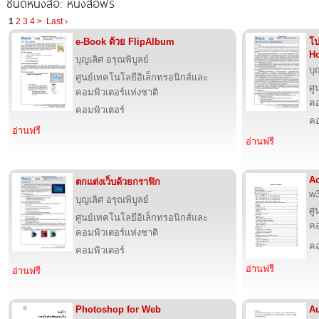
ชนิดหนังสือ: หนังสือฟรี
1
2
3
4
>
Last ›
e-Book ด้วย FlipAlbum
โป
H
บุญเลิศ อรุณพิบูลย์
บุ
ศูนย์เทคโนโลยีอิเล็กทรอนิกส์และ
ศู
คอมพิวเตอร์แห่งชาติ
คอ
คอมพิวเตอร์
คอ
อ่านฟรี
อ่านฟรี
Ac
ตกแต่งเว็บด้วยกราฟิก
w3
บุญเลิศ อรุณพิบูลย์
ศู
ศูนย์เทคโนโลยีอิเล็กทรอนิกส์และ
คอ
คอมพิวเตอร์แห่งชาติ
คอ
คอมพิวเตอร์
อ่านฟรี
อ่านฟรี
Photoshop for Web
Au