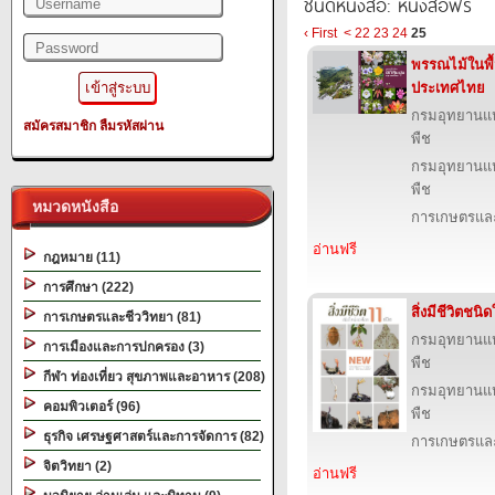
ชนิดหนังสือ: หนังสือฟรี
‹ First
<
22
23
24
25
พรรณไม้ในพื้
ประเทศไทย
กรมอุทยานแห่ง
สมัครสมาชิก
ลืมรหัสผ่าน
พืช
กรมอุทยานแห่ง
พืช
หมวดหนังสือ
การเกษตรและ
อ่านฟรี
กฎหมาย (11)
การศึกษา (222)
สิ่งมีชีวิตชน
การเกษตรและชีววิทยา (81)
กรมอุทยานแห่ง
การเมืองและการปกครอง (3)
พืช
กีฬา ท่องเที่ยว สุขภาพและอาหาร (208)
กรมอุทยานแห่ง
คอมพิวเตอร์ (96)
พืช
ธุรกิจ เศรษฐศาสตร์และการจัดการ (82)
การเกษตรและ
จิตวิทยา (2)
อ่านฟรี