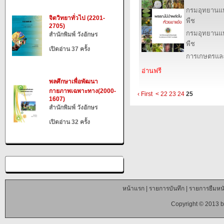
กรมอุทยานแห่ง
จิตวิทยาทั่วไป (2201-
พืช
2705)
กรมอุทยานแห่ง
สำนักพิมพ์ วังอักษร
พืช
เปิดอ่าน 37 ครั้ง
การเกษตรและ
อ่านฟรี
พลศึกษาเพื่อพัฒนา
กายภาพเฉพาะทาง(2000-
‹ First
<
22
23
24
25
1607)
สำนักพิมพ์ วังอักษร
เปิดอ่าน 32 ครั้ง
หน้าแรก
|
รายการบันทึก
|
รายการยืมหนั
Copyright © 2013 b