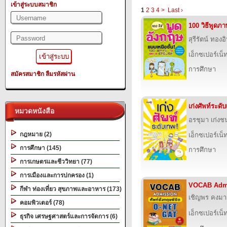
เข้าสู่ระบบสมาชิก
1
2
3
4
>
Last ›
100 วิธีพูดภ
สุรีรัตน์ ทองอ
เอ็กซเปอร์เน็ท
การศึกษา
สมัครสมาชิก
ลืมรหัสผ่าน
เก่งศัพท์ระดั
หมวดหนังสือ
อรชุมา เก่งช
กฎหมาย (2)
เอ็กซเปอร์เน็ท
การศึกษา (145)
การศึกษา
การเกษตรและชีววิทยา (77)
การเมืองและการปกครอง (1)
VOCAB Adm
กีฬา ท่องเที่ยว สุขภาพและอาหาร (173)
เชิญพร คงมา 
คอมพิวเตอร์ (78)
เอ็กซเปอร์เน็ท
ธุรกิจ เศรษฐศาสตร์และการจัดการ (6)