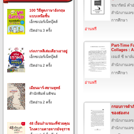
ชนารัตน์ คำอ
100 วิธีพูดภาษาอังกฤษ
สำนักงานเลข
แบบเหนือชั้น
การศึกษา
เอ็กซเปอร์เน็ทบุ๊คส์
อ่านฟรี
เปิดอ่าน 3 ครั้ง
Part-Time F
Collages : A
เก่งเกาหลีเล่มเดียวเอาอยู่
เจมส์ ซี พาล์
เอ็กซเปอร์เน็ทบุ๊คส์
สำนักงานเลข
เปิดอ่าน 2 ครั้ง
การศึกษา
อ่านฟรี
เมียนมาร์-สยามยุทธ์
สำนักพิมพ์ มติชน
เปิดอ่าน 2 ครั้ง
กรอบการดำเน
ของฮ่องกง
สำนักงานเลข
48 เงื่อนงำมรณะที่ช่วยคุณ
สำนักงานเลข
โกงความตายจากมัจจุราช