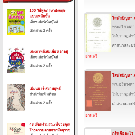
100 วิธีพูดภาษาอังกฤษ
แบบเหนือชั้น
โสฬสปัญหา 
เอ็กซเปอร์เน็ทบุ๊คส์
พระอริยวงศ
เปิดอ่าน 3 ครั้ง
ไม่ปรากฏสำนั
ศาสนาและปร
เก่งเกาหลีเล่มเดียวเอาอยู่
อ่านฟรี
เอ็กซเปอร์เน็ทบุ๊คส์
เปิดอ่าน 2 ครั้ง
โสฬสปัญหา 
พระอริยวงศ
เมียนมาร์-สยามยุทธ์
ไม่ปรากฏสำนั
สำนักพิมพ์ มติชน
เปิดอ่าน 2 ครั้ง
ศาสนาและปร
อ่านฟรี
48 เงื่อนงำมรณะที่ช่วยคุณ
โกงความตายจากมัจจุราช
กฐินคืออะไร