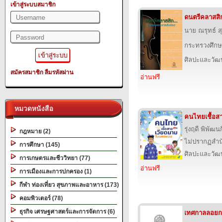
เข้าสู่ระบบสมาชิก
ดนตรีคลาสสิก
นาย ณรุทธ์ ส
กระทรวงศึกษ
ศิลปะและวั
สมัครสมาชิก
ลืมรหัสผ่าน
อ่านฟรี
หมวดหนังสือ
คนไทยเชื้อ
รุ่งฤดี พิพัฒน
กฎหมาย (2)
ไม่ปรากฏสำนั
การศึกษา (145)
ศิลปะและวั
การเกษตรและชีววิทยา (77)
อ่านฟรี
การเมืองและการปกครอง (1)
กีฬา ท่องเที่ยว สุขภาพและอาหาร (173)
คอมพิวเตอร์ (78)
ธุรกิจ เศรษฐศาสตร์และการจัดการ (6)
เทศกาลลอยก