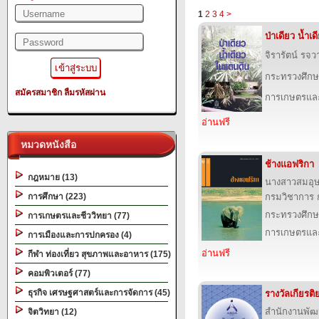
1
2
3
4
>
ป่าเดียว น้ำเ
จิรารัตน์ รจว
กระทรวงศึกษ
สมัครสมาชิก
ลืมรหัสผ่าน
การเกษตรและ
อ่านฟรี
หมวดหนังสือ
ช้างแอฟริกา
กฎหมาย (13)
นางสาวสมอุ
การศึกษา (223)
กรมวิชาการ 
กระทรวงศึกษ
การเกษตรและชีววิทยา (77)
การเกษตรและ
การเมืองและการปกครอง (4)
อ่านฟรี
กีฬา ท่องเที่ยว สุขภาพและอาหาร (175)
คอมพิวเตอร์ (77)
ธุรกิจ เศรษฐศาสตร์และการจัดการ (45)
รางวัลเกียรต
สำนักงานพัฒ
จิตวิทยา (12)