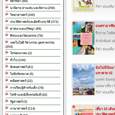
จิตวิทยา (80)
กีฬา ท่องเที
นวนิยาย อ่านเล่น และนิทาน (256)
วิทยาศาสตร์ (100)
ประวัติศาสตร์และอัตชีวประวัติ (372)
มนตราอาเซี
ศาสนาและปรัชญา (99)
ธีรภาพ โลหิต
ศิลปะและวัฒนธรรม (78)
สำนักพิมพ์ ม
เทคโนโลยี วิศวกรรม อุตสาหกรรม
(254)
กีฬา ท่องเที
โทรคมนาคม (2)
ทั่วไป (144)
สังคมศาสตร์ (81)
ฉันไม่มีเงิน
มหาศาล #2
ไม่สังกัดหมวด (5)
นเรศร นันทสุธ
คณิตศาสตร์ (22)
บอลพาเที่ยว 
การเรียนรู้สำหรับเด็ก (78)
กีฬา ท่องเที
ไฟฟ้าและอิเล็กทรอนิกส์ (42)
รัฐศาสตร์ (3)
ภาษาศาสตร์ (114)
เที่ยว 10 เส
ประวัติศาสตร์