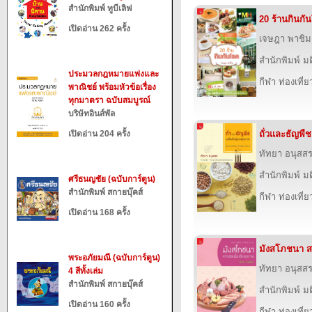
สำนักพิมพ์ ทูบีเลิฟ
20 ร้านกินกั
เปิดอ่าน 262 ครั้ง
เจษฎา พาชิม
สำนักพิมพ์ ม
ประมวลกฎหมายแพ่งและ
กีฬา ท่องเที
พาณิชย์ พร้อมหัวข้อเรื่อง
ทุกมาตรา ฉบับสมบูรณ์
บริษัทอินส์พัล
เปิดอ่าน 204 ครั้ง
ถั่วและธัญพืช
ทัทยา อนุสส
สำนักพิมพ์ ม
ศรีธนญชัย (ฉบับการ์ตูน)
สำนักพิมพ์ สกายบุ๊คส์
กีฬา ท่องเที
เปิดอ่าน 168 ครั้ง
มังสโภชนา สา
พระอภัยมณี (ฉบับการ์ตูน)
ทัทยา อนุสส
4 สีทั้งเล่ม
สำนักพิมพ์ สกายบุ๊คส์
สำนักพิมพ์ ม
เปิดอ่าน 160 ครั้ง
กีฬา ท่องเที