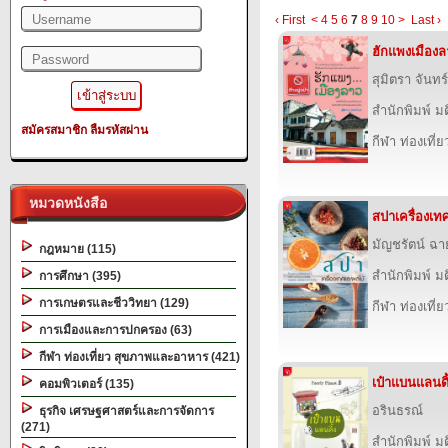
‹ First
<
4
5
6
7
8
9
10
>
Last ›
ฮักแพงเมืองล
สุมิตรา จันทร
สำนักพิมพ์ ม
สมัครสมาชิก
ลืมรหัสผ่าน
กีฬา ท่องเที
หมวดหนังสือ
สปาเครื่องเท
มัญชรัตน์ ฉ
กฎหมาย (115)
สำนักพิมพ์ ม
การศึกษา (395)
การเกษตรและชีววิทยา (129)
กีฬา ท่องเที
การเมืองและการปกครอง (63)
กีฬา ท่องเที่ยว สุขภาพและอาหาร (421)
เป๋าแบนแลนดิ
คอมพิวเตอร์ (135)
อรินธรณ์
ธุรกิจ เศรษฐศาสตร์และการจัดการ
(271)
สำนักพิมพ์ ม