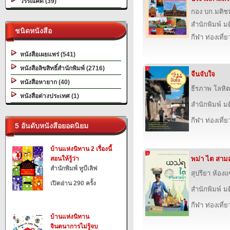
วรรณคดี (39)
กอง บก.มติช
สำนักพิมพ์ ม
ชนิดหนังสือ
กีฬา ท่องเที
หนังสือเผยแพร่ (541)
หนังสือลิขสิทธิ์สำนักพิมพ์ (2716)
จีนจับใจ
หนังสือหายาก (40)
ธีรภาพ โลหิต
หนังสือต่างประเทศ (1)
สำนักพิมพ์ ม
กีฬา ท่องเที
5 อันดับหนังสือยอดนิยม
บ้านแห่งนิทาน 2 เรื่องนี้
สอนให้รู้ว่า
พม่า ไต สาม
สำนักพิมพ์ ทูบีเลิฟ
สุปรียา ห้อง
เปิดอ่าน 290 ครั้ง
สำนักพิมพ์ ม
กีฬา ท่องเที
บ้านแห่งนิทาน
จินตนาการไม่รู้จบ