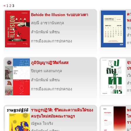
<
1
2
3
คว
Behide the Illusion ระบอบลวงตา
พล
สฤณี อาชวานันทกุล
ชน
สำนักพิมพ์ มติชน
สำ
การเมืองและการปกครอง
กา
อุ
ภูมิปัญญาปฏิวัติฝรั่งเศส
ปร
ปิยบุตร แสงกนกกุล
เว
สำนักพิมพ์ มติชน
สำ
การเมืองและการปกครอง
กา
ราษฎรปฏิวัติ: ชีวิตและความฝันใฝ่ของ
พจ
คนรุ่นใหม่สมัยคณะราษฎร
ไ
ร
ณัฐพล ใจจริง
มา