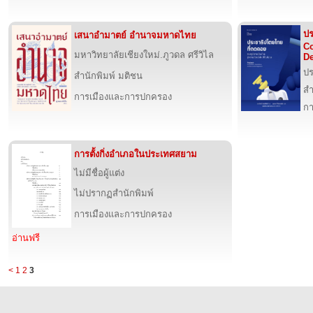
ปร
เสนาอำมาตย์ อำนาจมหาดไทย
Co
มหาวิทยาลัยเชียงใหม่.ภูวดล ศรีวิไล
De
ปร
สำนักพิมพ์ มติชน
สำ
การเมืองและการปกครอง
กา
การตั้งกิ่งอำเภอในประเทศสยาม
ไม่มีชื่อผู้แต่ง
ไม่ปรากฏสำนักพิมพ์
การเมืองและการปกครอง
อ่านฟรี
<
1
2
3