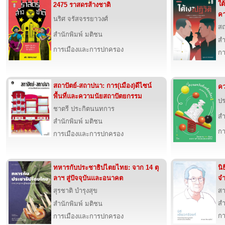
ใต
2475 ราสดรส้างชาติ
คา
นริศ จรัสจรรยาวงศ์
สถ
สำนักพิมพ์ มติชน
สำ
การเมืองและการปกครอง
กา
สถาปัตย์-สถาปนา: การ(เมือง)ดีไซน์
คว
พื้นที่และความนัยสถาปัตยกรรม
ปร
ชาตรี ประกิตนนทการ
สำ
สำนักพิมพ์ มติชน
กา
การเมืองและการปกครอง
ทหารกับประชาธิปไตยไทย: จาก 14 ตุ
นิ
ลาฯ สู่ปัจจุบันและอนาคต
จ
สุรชาติ บำรุงสุข
สา
สำ
สำนักพิมพ์ มติชน
กา
การเมืองและการปกครอง