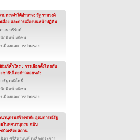
ามทรงจำใต้อำนาจ: รัฐ ราชวงศ์
เมือง และการเมืองบนหน้าปฏิทิน
าวุธ บริรักษ์
นักพิมพ์ มติชน
รเมืองและการปกครอง
ปถัมภ์ค้ำใคร : การเลือกตั้งไทยกับ
ะชาธิปไตยก้าวถอยหลัง
ียงรัฐ เนติโพธิ์
นักพิมพ์ มติชน
รเมืองและการปกครอง
นานุกรมสร้างชาติ: อุดมการณ์รัฐ
ทยในพจนานุกรม ฉบับ
าชบัณฑิตยสถาน
นิตา ศรีสิตานนท์ เหลืองกระจ่าง