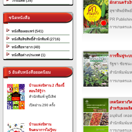
วรรณคดี (39)
ผักสวนครัวเง
สุชาทิพย์ทิพย
ชนิดหนังสือ
PR Publishin
การเกษตรและ
หนังสือเผยแพร่ (541)
หนังสือลิขสิทธิ์สำนักพิมพ์ (2716)
หนังสือหายาก (40)
หนังสือต่างประเทศ (1)
การฟื้นฟูระบบ
รัฐชา ชัยชนะ
5 อันดับหนังสือยอดนิยม
สำนักพิมพ์ม
การเกษตรและ
บ้านแห่งนิทาน 2 เรื่องนี้
สอนให้รู้ว่า
สำนักพิมพ์ ทูบีเลิฟ
เทคนิคทางว
เปิดอ่าน 290 ครั้ง
สำหรับผลผลิ
อนุพันธ์ เทอด
สำนักพิมพ์ม
บ้านแห่งนิทาน
จินตนาการไม่รู้จบ
การเกษตรและ