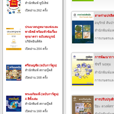
สำนักพิมพ์ ทูบีเลิฟ
เปิดอ่าน 262 ครั้ง
สาหร่ายปรสิต
อนุรักษ์ สันป่า
ประมวลกฎหมายแพ่งและ
สำนักพิมพ์ม
พาณิชย์ พร้อมหัวข้อเรื่อง
ทุกมาตรา ฉบับสมบูรณ์
การเกษตรและ
บริษัทอินส์พัล
เปิดอ่าน 204 ครั้ง
การพัฒนาการ
ชัชรี นฤทุม
ศรีธนญชัย (ฉบับการ์ตูน)
สำนักพิมพ์ สกายบุ๊คส์
สำนักพิมพ์ม
เปิดอ่าน 168 ครั้ง
การเกษตรและ
พระอภัยมณี (ฉบับการ์ตูน)
4 สีทั้งเล่ม
สารปรับปรุงด
สำนักพิมพ์ สกายบุ๊คส์
ปิยะ ดวงพัตร
เปิดอ่าน 160 ครั้ง
สำนักพิมพ์ม