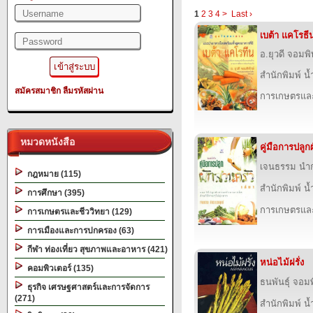
1
2
3
4
>
Last ›
เบต้า แคโรธี
อ.ยุวดี จอมพิ
สำนักพิมพ์ น
สมัครสมาชิก
ลืมรหัสผ่าน
การเกษตรและ
หมวดหนังสือ
คู่มือการปลูก
เจนธรรม นำ
กฎหมาย (115)
สำนักพิมพ์ น
การศึกษา (395)
การเกษตรและ
การเกษตรและชีววิทยา (129)
การเมืองและการปกครอง (63)
กีฬา ท่องเที่ยว สุขภาพและอาหาร (421)
หน่อไม้ฝรั่ง
คอมพิวเตอร์ (135)
ธนพันธุ์ จอมพ
ธุรกิจ เศรษฐศาสตร์และการจัดการ
(271)
สำนักพิมพ์ น