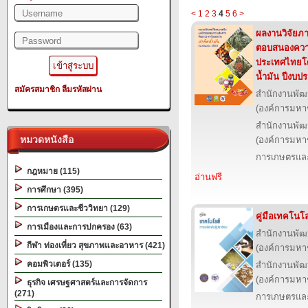
<
1
2
3
4
5
6
>
ผลงานวิจัยภาย
ตอบสนองควา
ประเทศไทยโดยเ
น้ำมัน ปีงบ
สมัครสมาชิก
ลืมรหัสผ่าน
สำนักงานพัฒ
(องค์การมหา
สำนักงานพัฒ
หมวดหนังสือ
(องค์การมหา
การเกษตรและ
กฎหมาย (115)
อ่านฟรี
การศึกษา (395)
การเกษตรและชีววิทยา (129)
คู่มือเทคโนโ
การเมืองและการปกครอง (63)
สำนักงานพัฒ
กีฬา ท่องเที่ยว สุขภาพและอาหาร (421)
(องค์การมหา
คอมพิวเตอร์ (135)
สำนักงานพัฒ
(องค์การมหา
ธุรกิจ เศรษฐศาสตร์และการจัดการ
(271)
การเกษตรและ