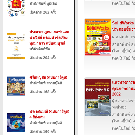
เทคโนโลยี ว
สำนักพิมพ์ ทูบีเลิฟ
เปิดอ่าน 262 ครั้ง
SolidWorks 
ประกอบชิ้นง
ประมวลกฎหมายแพ่งและ
ผ.ศ.ศุภชัย ตร
พาณิชย์ พร้อมหัวข้อเรื่อง
ทุกมาตรา ฉบับสมบูรณ์
สำนักพิมพ์ ส
บริษัทอินส์พัล
(ไทย-ญี่ปุ่น) 
เปิดอ่าน 204 ครั้ง
เทคโนโลยี ว
ศรีธนญชัย (ฉบับการ์ตูน)
แนวทางการอ
สำนักพิมพ์ สกายบุ๊คส์
คุณภาพตามม
เปิดอ่าน 168 ครั้ง
2002
ผู้ช่วยศาสตรา
หงษ์ทอง
พระอภัยมณี (ฉบับการ์ตูน)
สำนักพิมพ์ ส
4 สีทั้งเล่ม
(ไทย-ญี่ปุ่น) 
สำนักพิมพ์ สกายบุ๊คส์
เทคโนโลยี ว
เปิดอ่าน 160 ครั้ง