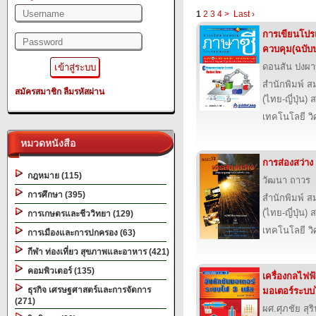
1
2
3
4
>
Last ›
การเขียนโป
ควบคุม(ฉบับป
ดอนสัน ปงผ
สำนักพิมพ์ ส
สมัครสมาชิก
ลืมรหัสผ่าน
(ไทย-ญี่ปุ่น) 
เทคโนโลยี ว
หมวดหนังสือ
การส่องสว่าง
กฎหมาย (115)
วัฒนา ถาวร
การศึกษา (395)
สำนักพิมพ์ ส
(ไทย-ญี่ปุ่น) 
การเกษตรและชีววิทยา (129)
เทคโนโลยี ว
การเมืองและการปกครอง (63)
กีฬา ท่องเที่ยว สุขภาพและอาหาร (421)
คอมพิวเตอร์ (135)
เครื่องกลไฟฟ้
ธุรกิจ เศรษฐศาสตร์และการจัดการ
มอเตอร์ระบบ
(271)
ผศ.ศุภชัย สุริ