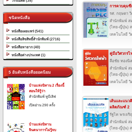
วรรณคดี (39)
การควบคุมซี
รศ. กฤษดา วิ
ชนิดหนังสือ
สำนักพิมพ์ ส
(ไทย-ญี่ปุ่น) 
หนังสือเผยแพร่ (541)
เทคโนโลยี ว
หนังสือลิขสิทธิ์สำนักพิมพ์ (2716)
หนังสือหายาก (40)
คู่มือวิศวกรไ
หนังสือต่างประเทศ (1)
ลือชัย ทองนิ
สำนักพิมพ์ ส
5 อันดับหนังสือยอดนิยม
(ไทย-ญี่ปุ่น) 
เทคโนโลยี ว
บ้านแห่งนิทาน 2 เรื่องนี้
สอนให้รู้ว่า
สำนักพิมพ์ ทูบีเลิฟ
เส้นและแนว
เปิดอ่าน 290 ครั้ง
ผลิตภัณฑ์ 2
รัฐไท พรเจริ
สำนักพิมพ์ ส
บ้านแห่งนิทาน
(ไทย-ญี่ปุ่น) 
จินตนาการไม่รู้จบ