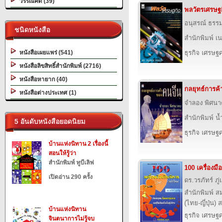
วรรณคดี (39)
พลวัตรเศรษฐ
อนุสรณ์ ธรร
ชนิดหนังสือ
สำนักพิมพ์ เนช
หนังสือเผยแพร่ (541)
ธุรกิจ เศรษ
หนังสือลิขสิทธิ์สำนักพิมพ์ (2716)
หนังสือหายาก (40)
กลยุทธ์การค
หนังสือต่างประเทศ (1)
จำลอง พิศน
สำนักพิมพ์ น
5 อันดับหนังสือยอดนิยม
ธุรกิจ เศรษ
บ้านแห่งนิทาน 2 เรื่องนี้
สอนให้รู้ว่า
สำนักพิมพ์ ทูบีเลิฟ
100 เครื่องมื
เปิดอ่าน 290 ครั้ง
ดร.วรภัทร์ ภู่
สำนักพิมพ์ ส
(ไทย-ญี่ปุ่น) 
บ้านแห่งนิทาน
ธุรกิจ เศรษ
จินตนาการไม่รู้จบ