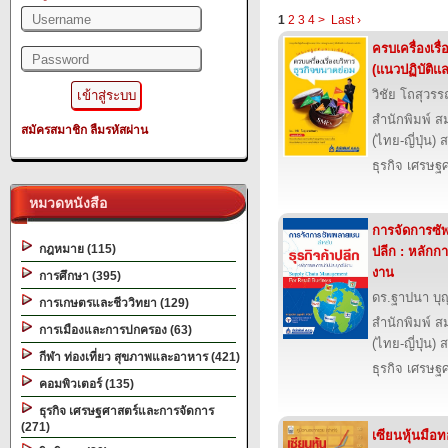
1
2
3
4
>
Last ›
ครบเครื่องเรื
(แนวปฏิบัติแ
วิชัย โถสุวร
สำนักพิมพ์ ส
สมัครสมาชิก
ลืมรหัสผ่าน
(ไทย-ญี่ปุ่น) 
ธุรกิจ เศรษ
หมวดหนังสือ
การจัดการซั
กฎหมาย (115)
ปลีก : หลักก
งาน
การศึกษา (395)
ดร.ฐาปนา บุ
การเกษตรและชีววิทยา (129)
สำนักพิมพ์ ส
การเมืองและการปกครอง (63)
(ไทย-ญี่ปุ่น) 
กีฬา ท่องเที่ยว สุขภาพและอาหาร (421)
ธุรกิจ เศรษ
คอมพิวเตอร์ (135)
ธุรกิจ เศรษฐศาสตร์และการจัดการ
(271)
เซียนหุ้นมือ