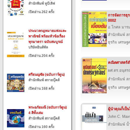
สำนักพิมพ์ ทูบีเลิฟ
เปิดอ่าน 262 ครั้ง
การจัดการธุรก
0002
อ.โกศล มารม
ประมวลกฎหมายแพ่งและ
สำนักพิมพ์ สก
พาณิชย์ พร้อมหัวข้อเรื่อง
ทุกมาตรา ฉบับสมบูรณ์
ธุรกิจ เศรษ
บริษัทอินส์พัล
เปิดอ่าน 204 ครั้ง
คณิตศาสตร์ส
ผศ.ดร.อนุสร
ศรีธนญชัย (ฉบับการ์ตูน)
สำนักพิมพ์ สก
สำนักพิมพ์ สกายบุ๊คส์
ธุรกิจ เศรษ
เปิดอ่าน 168 ครั้ง
พระอภัยมณี (ฉบับการ์ตูน)
ผู้นำคุณก็เป็น
4 สีทั้งเล่ม
John C. Max
สำนักพิมพ์ สกายบุ๊คส์
สำนักพิมพ์ น
เปิดอ่าน 160 ครั้ง