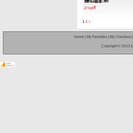
อ่านฟรี
1
2
>
Home
|
My Favorites
|
My Checkout
Copyright © 2013 b