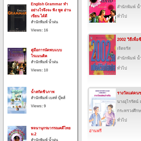
English Grammar ทำ
สำนักพิมพ์ น
อย่างไรจึงจะ ฟัง พูด อ่าน
เขียน ได้ดี
ทั่วไป
สำนักพิมพ์ น้ำฝน
Views: 16
2002 วิธีเพื่อช
เจิดจรัส
คู่มือการนัดพบแบบ
โรแมนติค
สำนักพิมพ์ น
สำนักพิมพ์ น้ำฝน
ทั่วไป
Views: 10
น้ำสกัดชีวภาพ
รางวัลแด่คนช
สำนักพิมพ์ เบสท์ บุ๊คส์
นางอุไรรัตน์
Views: 9
กระทรวงศึกษ
ทั่วไป
พจนานุกรมวรรณคดีไทย
อ่านฟรี
ม.2
สำนักพิมพ์ น้ำฝน