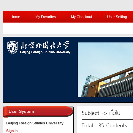
Home
My Favorites
My Checkout
User Setting
Subject -> ทั่วไป
User System
Total : 35 Contents
Beijing Foreign Studies University
Sign In