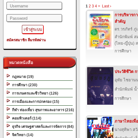
1
2
3
4
>
Last ›
การบริหารการเร
สำคัญ
ดร.วรภัทร์ ภู่
สำนักพิมพ์ ส
สมัครสมาชิก
ลืมรหัสผ่าน
(ไทย-ญี่ปุ่น) 
การศึกษา
หมวดหนังสือ
ประวัติชีวิต
กฎหมาย (19)
อุทัย ไชยานน
การศึกษา (230)
สำนักพิมพ์ น
การเกษตรและชีววิทยา (126)
การศึกษา
การเมืองและการปกครอง (15)
กีฬา ท่องเที่ยว สุขภาพและอาหาร (216)
คอมพิวเตอร์ (114)
ภาษาไทยเพื่
ธุรกิจ เศรษฐศาสตร์และการจัดการ (84)
นางสุทิพา สวั
จิตวิทยา (14)