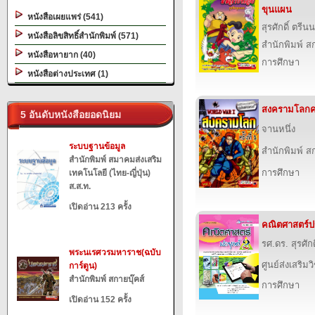
ขุนแผน
หนังสือเผยแพร่ (541)
สุรศักดิ์ ตรี
หนังสือลิขสิทธิ์สำนักพิมพ์ (571)
สำนักพิมพ์ สก
หนังสือหายาก (40)
การศึกษา
หนังสือต่างประเทศ (1)
สงครามโลกครั้
5 อันดับหนังสือยอดนิยม
จานหนึ่ง
ระบบฐานข้อมูล
สำนักพิมพ์ สก
สำนักพิมพ์ สมาคมส่งเสริม
การศึกษา
เทคโนโลยี (ไทย-ญี่ปุ่น)
ส.ส.ท.
เปิดอ่าน 213 ครั้ง
คณิตศาสตร์ปร
รศ.ดร. สุรศักด
พระนเรศวรมหาราช(ฉบับ
ศูนย์ส่งเสริม
การ์ตูน)
สำนักพิมพ์ สกายบุ๊คส์
การศึกษา
เปิดอ่าน 152 ครั้ง