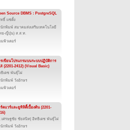
pen Source DBMS : PostgreSQL
ุทธิ์ แซ่ตั้ง
นักพิมพ์ สมาคมส่งเสริมเทคโนโลยี
ทย-ญี่ปุ่น) ส.ส.ท.
มพิวเตอร์
รเขียนโปรแกรมบนระบบปฏิบัติการ
I (2201-2412) (Visual Basic)
ทธิเดช พันธุ์ไผ่
นักพิมพ์ วังอักษร
มพิวเตอร์
ร์ดแวร์และยูทิลิตี้เบื้องต้น (2201-
16)
.เศรษฐชัย ชัยสนิท| อิทธิเดช พันธุ์ไผ่
นักพิมพ์ วังอักษร