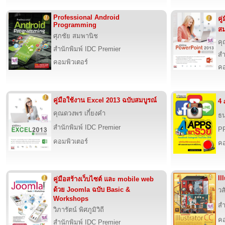
Professional Android
คู
Programming
สม
ศุภชัย สมพานิช
คุ
สำนักพิมพ์ IDC Premier
สำ
คอมพิวเตอร์
คอ
คู่มือใช้งาน Excel 2013 ฉบับสมบูรณ์
4 
คุณดวงพร เกี๋ยงคำ
ธน
สำนักพิมพ์ IDC Premier
PR
คอมพิวเตอร์
คอ
Il
คู่มือสร้างเว็บไซต์ และ mobile web
ด้วย Joomla ฉบับ Basic &
วส
Workshops
สำ
วิภารัตน์ พิศภูมิวิถี
คอ
สำนักพิมพ์ IDC Premier