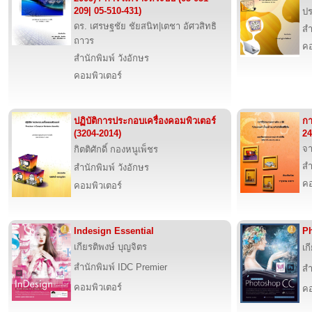
209| 05-510-431)
ปร
ดร. เศรษฐชัย ชัยสนิท|เตชา อัศวสิทธิ
สำ
ถาวร
คอ
สำนักพิมพ์ วังอักษร
คอมพิวเตอร์
ปฏิบัติการประกอบเครื่องคอมพิวเตอร์
กา
(3204-2014)
24
จา
กิตติศักดิ์ กองหนูเพ็ชร
สำ
สำนักพิมพ์ วังอักษร
คอ
คอมพิวเตอร์
Indesign Essential
Ph
เกียรติพงษ์ บุญจิตร
เก
สำนักพิมพ์ IDC Premier
สำ
คอมพิวเตอร์
คอ