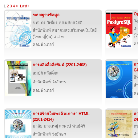
1
2
3
4
>
Last ›
O
ระบบฐานข้อมูล
วิส
ร.ศ. ดร.วิเชียร เปรมชัยสวัสดิ
สำ
สำนักพิมพ์ สมาคมส่งเสริมเทคโนโลยี
(ไ
(ไทย-ญี่ปุ่น) ส.ส.ท.
คอ
คอมพิวเตอร์
กา
การผลิตสื่อสิ่งพิมพ์ (2201-2408)
GU
สมบัติ สวัสดิ์ผล
อิ
สำนักพิมพ์ วังอักษร
สำ
คอมพิวเตอร์
คอ
การสร้างเว็บเพจด้วยภาษา HTML
ฮา
(2201-2414)
24
มาลัย ม่วงเทศ| สรพงษ์ พันธ์ศิริ
ดร
สำ
สำนักพิมพ์ วังอักษร