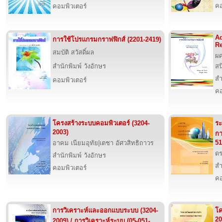
คอ
คอมพิวเตอร์
A
การใช้โปรแกรมกราฟฟิกส์ (2201-2419)
R
สมบัติ สวัสดิ์ผล
ผศ
สำนักพิมพ์ วังอักษร
สน
สำ
คอมพิวเตอร์
คอ
โครงสร้างระบบคอมพิวเตอร์ (3204-
ระ
2003)
กา
51
อาคม เนียมอุทัย|เตชา อัศวสิทธิถาวร
ดร
สำนักพิมพ์ วังอักษร
สำ
คอมพิวเตอร์
คอ
การวิเคราะห์และออกแบบระบบ (3204-
โค
20
2009) / การวิเคราะห์ระบบ (05-051-