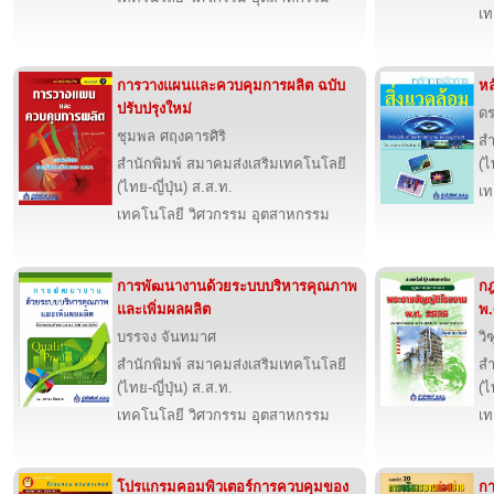
เท
การวางแผนและควบคุมการผลิต ฉบับ
หล
ปรับปรุงใหม่
ดร
ชุมพล ศฤงคารศิริ
สำ
สำนักพิมพ์ สมาคมส่งเสริมเทคโนโลยี
(ไ
(ไทย-ญี่ปุ่น) ส.ส.ท.
เท
เทคโนโลยี วิศวกรรม อุตสาหกรรม
การพัฒนางานด้วยระบบบริหารคุณภาพ
กฎ
และเพิ่มผลผลิต
พ.
บรรจง จันทมาศ
วิ
สำนักพิมพ์ สมาคมส่งเสริมเทคโนโลยี
สำ
(ไทย-ญี่ปุ่น) ส.ส.ท.
(ไ
เทคโนโลยี วิศวกรรม อุตสาหกรรม
เท
โปรแกรมคอมพิวเตอร์การควบคุมของ
กา