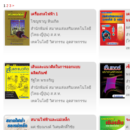
1
2
3
>
เครื่องกลไฟฟ้า 1
เค
มอ
ไชญชาญ หินเกิด
ผศ
สำนักพิมพ์ สมาคมส่งเสริมเทคโนโลยี
(ไทย-ญี่ปุ่น) ส.ส.ท.
สำ
(ไ
เทคโนโลยี วิศวกรรม อุตสาหกรรม
เท
เส้นและแนวคิดในการออกแบบ
เซ
ผลิตภัณฑ์
พ
รัฐไท พรเจริญ
สำ
สำนักพิมพ์ สมาคมส่งเสริมเทคโนโลยี
(ไ
(ไทย-ญี่ปุ่น) ส.ส.ท.
เท
เทคโนโลยี วิศวกรรม อุตสาหกรรม
สนามไฟฟ้าและแม่เหล็ก
ระ
ผศ.ชัยณรงค์ วิเศษศักดิ์วิชัย
ศ.