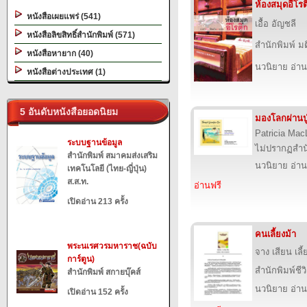
ห้องสมุดอีโรต
หนังสือเผยแพร่ (541)
เอื้อ อัญชลี
หนังสือลิขสิทธิ์สำนักพิมพ์ (571)
สำนักพิมพ์ ม
หนังสือหายาก (40)
นวนิยาย อ่าน
หนังสือต่างประเทศ (1)
5 อันดับหนังสือยอดนิยม
มองโลกผ่านปู
Patricia Mac
ระบบฐานข้อมูล
ไม่ปรากฏสำนั
สำนักพิมพ์ สมาคมส่งเสริม
นวนิยาย อ่าน
เทคโนโลยี (ไทย-ญี่ปุ่น)
ส.ส.ท.
อ่านฟรี
เปิดอ่าน 213 ครั้ง
คนเลี้ยงม้า
พระนเรศวรมหาราช(ฉบับ
จาง เสียน เลี้
การ์ตูน)
สำนักพิมพ์ชีว
สำนักพิมพ์ สกายบุ๊คส์
นวนิยาย อ่าน
เปิดอ่าน 152 ครั้ง