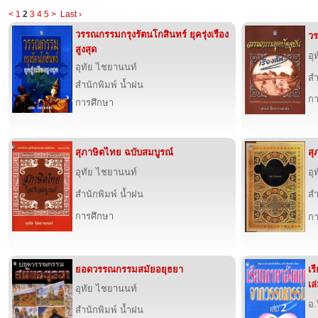
<
1
2
3
4
5
>
Last ›
วรรณกรรมกรุงรัตนโกสินทร์ ยุครุ่งเรือง
วร
สูงสุด
อุ
อุทัย ไชยานนท์
สำ
สำนักพิมพ์ น้ำฝน
กา
การศึกษา
สุภาษิตไทย ฉบับสมบูรณ์
สุ
อุทัย ไชยานนท์
อุ
สำนักพิมพ์ น้ำฝน
สำ
การศึกษา
กา
ยอดวรรณกรรมสมัยอยุธยา
เร
เล
อุทัย ไชยานนท์
อ.
สำนักพิมพ์ น้ำฝน