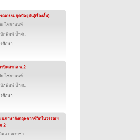
รณกรรมยุคปัจจุบัน(เรื่องสั้น)
ทัย ไชยานนท์
นักพิมพ์ น้ำฝน
รศึกษา
ภาษิตสากล พ.2
ทัย ไชยานนท์
นักพิมพ์ น้ำฝน
รศึกษา
ียนภาษาอังกฤษจากชีวิตในวรรณฯ
่ม 2
วิมล กุณราชา