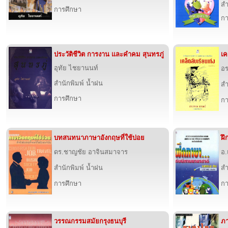
สำ
การศึกษา
กา
ประวัติชีวิต การงาน และคำคม สุนทรภู่
เค
อุทัย ไชยานนท์
อ
สำนักพิมพ์ น้ำฝน
สำ
การศึกษา
กา
บทสนทนาภาษาอังกฤษที่ใช้บ่อย
ฝึ
ดร.ชาญชัย อาจินสมาจาร
อ.
สำนักพิมพ์ น้ำฝน
สำ
การศึกษา
กา
วรรณกรรมสมัยกรุงธนบุรี
ภา