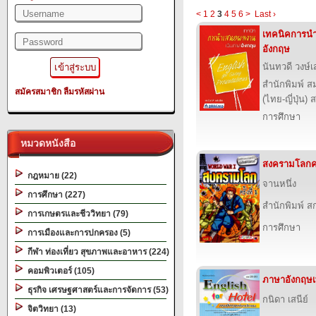
<
1
2
3
4
5
6
>
Last ›
เทคนิคการน
อังกฤษ
นันทวดี วงษ์เ
สำนักพิมพ์ ส
สมัครสมาชิก
ลืมรหัสผ่าน
(ไทย-ญี่ปุ่น) 
การศึกษา
หมวดหนังสือ
สงครามโลกครั้
กฎหมาย (22)
จานหนึ่ง
การศึกษา (227)
สำนักพิมพ์ สก
การเกษตรและชีววิทยา (79)
การศึกษา
การเมืองและการปกครอง (5)
กีฬา ท่องเที่ยว สุขภาพและอาหาร (224)
คอมพิวเตอร์ (105)
ภาษาอังกฤษเ
ธุรกิจ เศรษฐศาสตร์และการจัดการ (53)
กนิดา เสนีย์
จิตวิทยา (13)