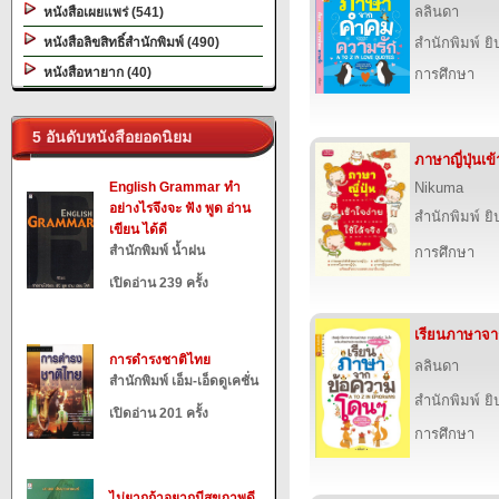
ลลินดา
หนังสือเผยแพร่ (541)
หนังสือลิขสิทธิ์สำนักพิมพ์ (490)
สำนักพิมพ์ ยิ
หนังสือหายาก (40)
การศึกษา
5 อันดับหนังสือยอดนิยม
ภาษาญี่ปุ่นเข
English Grammar ทำ
Nikuma
อย่างไรจึงจะ ฟัง พูด อ่าน
สำนักพิมพ์ ยิ
เขียน ได้ดี
สำนักพิมพ์ น้ำฝน
การศึกษา
เปิดอ่าน 239 ครั้ง
เรียนภาษาจ
การดำรงชาติไทย
ลลินดา
สำนักพิมพ์ เอ็ม-เอ็ดดูเคชั่น
สำนักพิมพ์ ยิ
เปิดอ่าน 201 ครั้ง
การศึกษา
ไม่ยากถ้าอยากมีสุขภาพดี