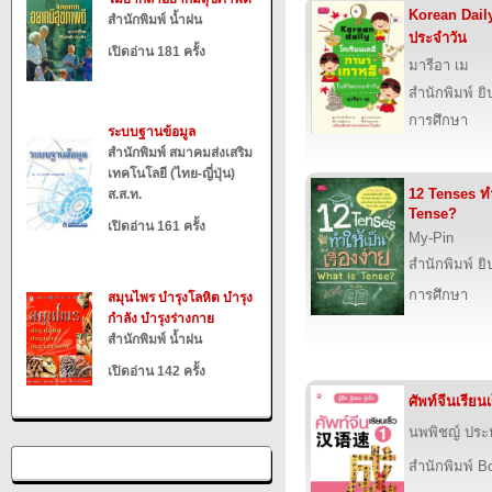
Korean Daily
สำนักพิมพ์ น้ำฝน
ประจำวัน
เปิดอ่าน 181 ครั้ง
มารีอา เม
สำนักพิมพ์ ยิ
การศึกษา
ระบบฐานข้อมูล
สำนักพิมพ์ สมาคมส่งเสริม
เทคโนโลยี (ไทย-ญี่ปุ่น)
12 Tenses ทำใ
ส.ส.ท.
Tense?
เปิดอ่าน 161 ครั้ง
My-Pin
สำนักพิมพ์ ยิ
การศึกษา
สมุนไพร บำรุงโลหิต บำรุง
กำลัง บำรุงร่างกาย
สำนักพิมพ์ น้ำฝน
เปิดอ่าน 142 ครั้ง
ศัพท์จีนเรียนเ
นพพิชญ์ ประห
สำนักพิมพ์ B