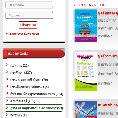
<
1
2
3
4
5
6
7
>
Last ›
พูดจีนกลาง คู
เสี่ยว อานต้า
สำนักพิมพ์ B
สมัครสมาชิก
ลืมรหัสผ่าน
การศึกษา
หมวดหนังสือ
พูดอังกฤษประ
ฝ่ายวิชาการส
กฎหมาย (22)
การศึกษา (227)
สำนักพิมพ์ B
การเกษตรและชีววิทยา (79)
การศึกษา
การเมืองและการปกครอง (5)
กีฬา ท่องเที่ยว สุขภาพและอาหาร (224)
คอมพิวเตอร์ (105)
สนทนาจีนกลา
ธุรกิจ เศรษฐศาสตร์และการจัดการ (53)
สิวิณี เตรียม
จิตวิทยา (13)