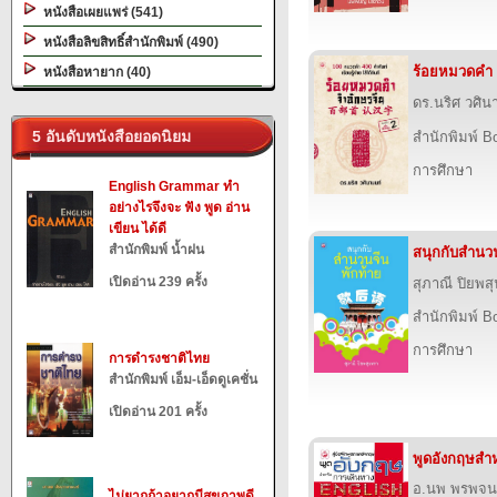
หนังสือเผยแพร่ (541)
หนังสือลิขสิทธิ์สำนักพิมพ์ (490)
ร้อยหมวดคำ 
หนังสือหายาก (40)
ดร.นริศ วศิน
5 อันดับหนังสือยอดนิยม
สำนักพิมพ์ B
การศึกษา
English Grammar ทำ
อย่างไรจึงจะ ฟัง พูด อ่าน
เขียน ได้ดี
สำนักพิมพ์ น้ำฝน
สนุกกับสำนวน
เปิดอ่าน 239 ครั้ง
สุภาณี ปิยพส
สำนักพิมพ์ B
การศึกษา
การดำรงชาติไทย
สำนักพิมพ์ เอ็ม-เอ็ดดูเคชั่น
เปิดอ่าน 201 ครั้ง
พูดอังกฤษสำ
อ.นพ พรพจน
ไม่ยากถ้าอยากมีสุขภาพดี