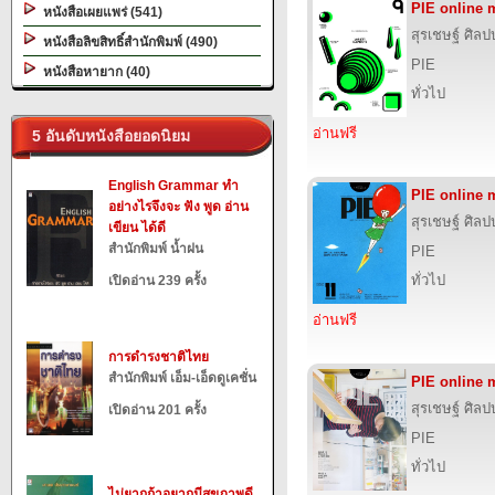
PIE online
หนังสือเผยแพร่ (541)
สุรเชษฐ์ ศิล
หนังสือลิขสิทธิ์สำนักพิมพ์ (490)
PIE
หนังสือหายาก (40)
ทั่วไป
อ่านฟรี
5 อันดับหนังสือยอดนิยม
English Grammar ทำ
PIE online 
อย่างไรจึงจะ ฟัง พูด อ่าน
สุรเชษฐ์ ศิล
เขียน ได้ดี
สำนักพิมพ์ น้ำฝน
PIE
ทั่วไป
เปิดอ่าน 239 ครั้ง
อ่านฟรี
การดำรงชาติไทย
สำนักพิมพ์ เอ็ม-เอ็ดดูเคชั่น
PIE online
สุรเชษฐ์ ศิล
เปิดอ่าน 201 ครั้ง
PIE
ทั่วไป
ไม่ยากถ้าอยากมีสุขภาพดี