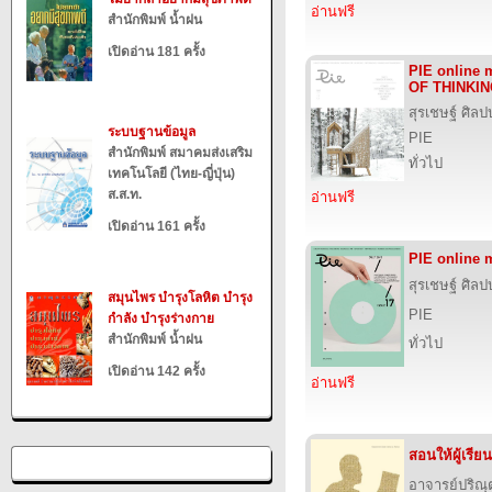
อ่านฟรี
สำนักพิมพ์ น้ำฝน
เปิดอ่าน 181 ครั้ง
PIE online 
OF THINKI
สุรเชษฐ์ ศิล
ระบบฐานข้อมูล
PIE
สำนักพิมพ์ สมาคมส่งเสริม
ทั่วไป
เทคโนโลยี (ไทย-ญี่ปุ่น)
ส.ส.ท.
อ่านฟรี
เปิดอ่าน 161 ครั้ง
PIE online 
สุรเชษฐ์ ศิล
สมุนไพร บำรุงโลหิต บำรุง
PIE
กำลัง บำรุงร่างกาย
สำนักพิมพ์ น้ำฝน
ทั่วไป
เปิดอ่าน 142 ครั้ง
อ่านฟรี
สอนให้ผู้เรียน
อาจารย์ปริณุ