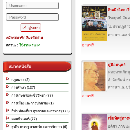
อินเดียไดอะรี่
วีระยุทธ์ สั
ไม่ปรากฏสำนั
ศาสนาและปร
สมัครสมาชิก
ลืมรหัสผ่าน
อ่านฟรี
สถานะ :
ใช้งานผ่าน IP
คู่มือมนุษย์
หมวดหนังสือ
พุทธทาสภิกขุ
สำนักพิมพ์ 
กฎหมาย (2)
ศาสนาและปร
การศึกษา (137)
การเกษตรและชีววิทยา (77)
อ่านฟรี
การเมืองและการปกครอง (1)
กีฬา ท่องเที่ยว สุขภาพและอาหาร (173)
เข็มทิศสู่ทา
คอมพิวเตอร์ (77)
อดิศร ภาชนะ
ธุรกิจ เศรษฐศาสตร์และการจัดการ (6)