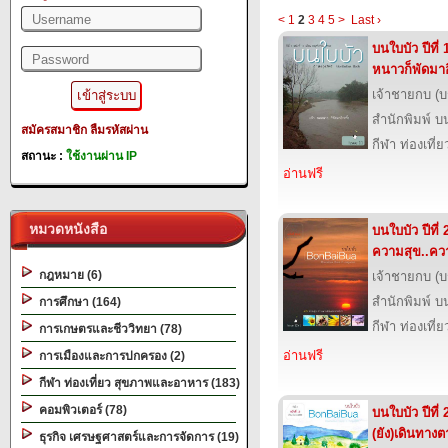
<
1
2
3
4
5
>
Last ›
บนใบบัว ปีที่
หนาวก็พัดมาอี
เจ้าชายกบ (
สำนักพิมพ์ บ
สมัครสมาชิก
ลืมรหัสผ่าน
กีฬา ท่องเที
สถานะ :
ใช้งานผ่าน IP
อ่านฟรี
หมวดหนังสือ
บนใบบัว ปีที่
ความสุข..คว
กฎหมาย (6)
เจ้าชายกบ (
สำนักพิมพ์ บ
การศึกษา (164)
กีฬา ท่องเที
การเกษตรและชีววิทยา (78)
อ่านฟรี
การเมืองและการปกครอง (2)
กีฬา ท่องเที่ยว สุขภาพและอาหาร (183)
คอมพิวเตอร์ (78)
บนใบบัว ปีที่ 
(ยัง)เดินทาง
ธุรกิจ เศรษฐศาสตร์และการจัดการ (19)