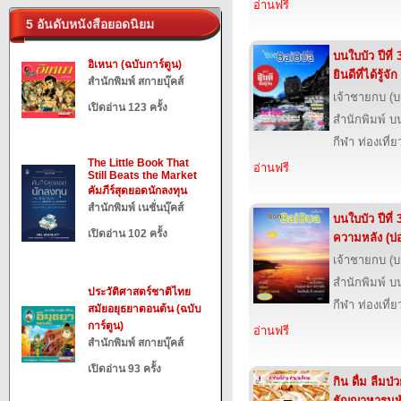
อ่านฟรี
5 อันดับหนังสือยอดนิยม
บนใบบัว ปีที่ 
อิเหนา (ฉบับการ์ตูน)
ยินดีที่ได้รู้จัก
สำนักพิมพ์ สกายบุ๊คส์
เจ้าชายกบ (
เปิดอ่าน 123 ครั้ง
สำนักพิมพ์ บ
กีฬา ท่องเที
The Little Book That
อ่านฟรี
Still Beats the Market
คัมภีร์สุดยอดนักลงทุน
สำนักพิมพ์ เนชั่นบุ๊คส์
บนใบบัว ปีที่ 
เปิดอ่าน 102 ครั้ง
ความหลัง (บ่อย
เจ้าชายกบ (
สำนักพิมพ์ บ
ประวัติศาสตร์ชาติไทย
กีฬา ท่องเที
สมัยอยุธยาตอนต้น (ฉบับ
การ์ตูน)
อ่านฟรี
สำนักพิมพ์ สกายบุ๊คส์
เปิดอ่าน 93 ครั้ง
กิน ดื่ม ลืมป
ธัญญาหารมหั