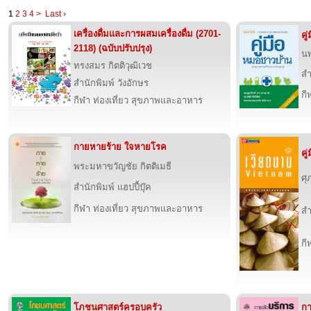
1
2
3
4
>
Last ›
เครื่องดื่มและการผสมเครื่องดื่ม (2701-
คู
2118) (ฉบับปรับปรุง)
นพ
ทรงสมร กิตติวุฒิเวช
สำ
สำนักพิมพ์ วังอักษร
กี
กีฬา ท่องเที่ยว สุขภาพและอาหาร
กายหายร้าย ใจหายโรค
คู
พระมหาขวัญชัย กิตติเมธี
ศุ
สำนักพิมพ์ แฮปปี้บุ๊ค
กีฬา ท่องเที่ยว สุขภาพและอาหาร
สำ
กี
โภชนศาสตร์ครอบครัว
กา