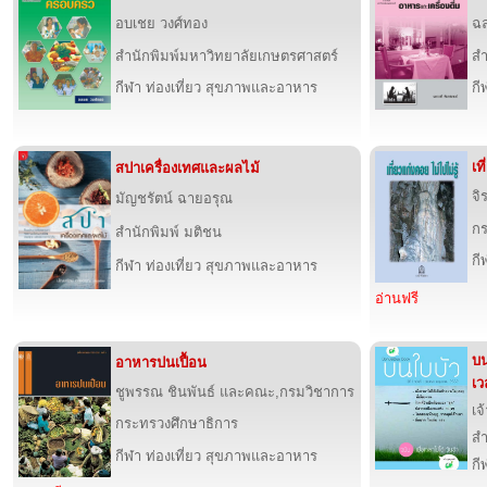
อบเชย วงศ์ทอง
ฉล
สำนักพิมพ์มหาวิทยาลัยเกษตรศาสตร์
สำ
กีฬา ท่องเที่ยว สุขภาพและอาหาร
กี
เท
สปาเครื่องเทศและผลไม้
จิ
มัญชรัตน์ ฉายอรุณ
กร
สำนักพิมพ์ มติชน
กี
กีฬา ท่องเที่ยว สุขภาพและอาหาร
อ่านฟรี
บน
อาหารปนเปื้อน
เว
ชูพรรณ ชินพันธ์ และคณะ,กรมวิชาการ
เจ
กระทรวงศึกษาธิการ
สำ
กีฬา ท่องเที่ยว สุขภาพและอาหาร
กี