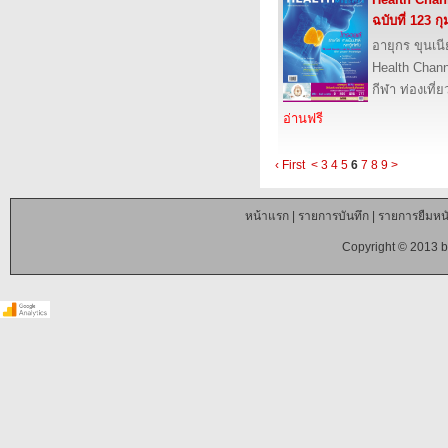
ฉบับที่ 123 ก
อายุกร ขุนเน
Health Chan
กีฬา ท่องเที
อ่านฟรี
‹ First
<
3
4
5
6
7
8
9
>
หน้าแรก
|
รายการบันทึก
|
รายการยืมหนั
Copyright © 2013 b