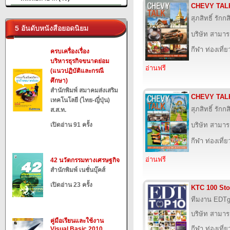
CHEVY TALK
สุภสิทธิ์ รัก
5 อันดับหนังสือยอดนิยม
บริษัท สามารถ
กีฬา ท่องเที
ครบเครื่องเรื่อง
บริหารธุรกิจขนาดย่อม
อ่านฟรี
(แนวปฏิบัติและกรณี
ศึกษา)
สำนักพิมพ์ สมาคมส่งเสริม
CHEVY TALK
เทคโนโลยี (ไทย-ญี่ปุ่น)
สุภสิทธิ์ รัก
ส.ส.ท.
เปิดอ่าน 91 ครั้ง
บริษัท สามารถ
กีฬา ท่องเที
อ่านฟรี
42 นวัตกรรมทางเศรษฐกิจ
สำนักพิมพ์ เนชั่นบุ๊คส์
เปิดอ่าน 23 ครั้ง
KTC 100 Sto
ทีมงาน EDTg
บริษัท สามารถ
คู่มือเรียนและใช้งาน
กีฬา ท่องเที
Visual Basic 2010