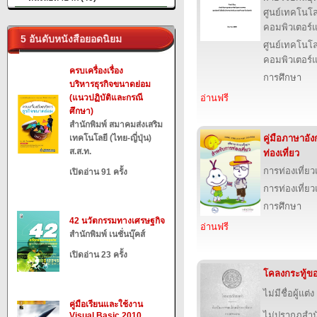
ศูนย์เทคโนโล
คอมพิวเตอร์แ
5 อันดับหนังสือยอดนิยม
ศูนย์เทคโนโล
คอมพิวเตอร์แ
ครบเครื่องเรื่อง
การศึกษา
บริหารธุรกิจขนาดย่อม
(แนวปฏิบัติและกรณี
อ่านฟรี
ศึกษา)
สำนักพิมพ์ สมาคมส่งเสริม
เทคโนโลยี (ไทย-ญี่ปุ่น)
คู่มือภาษาอั
ส.ส.ท.
ท่องเที่ยว
การท่องเที่ย
เปิดอ่าน 91 ครั้ง
การท่องเที่ย
การศึกษา
42 นวัตกรรมทางเศรษฐกิจ
อ่านฟรี
สำนักพิมพ์ เนชั่นบุ๊คส์
เปิดอ่าน 23 ครั้ง
โคลงกระทู้ขอ
ไม่มีชื่อผู้แต่ง
คู่มือเรียนและใช้งาน
ไม่ปรากฏสำนั
Visual Basic 2010