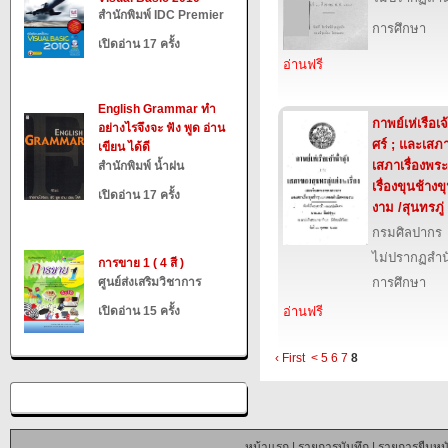
สำนักพิมพ์ IDC Premier
การศึกษา
เปิดอ่าน 17 ครั้ง
อ่านฟรี
English Grammar ทำ
กาพย์เห่เรือเจ
อย่างไรจึงจะ ฟัง พูด อ่าน
ศร์ ; และเสภา
เขียน ได้ดี
เสภาเรื่องพ
สำนักพิมพ์ น้ำฝน
เรื่องขุนช้า
เปิดอ่าน 17 ครั้ง
งาม /สุนทรภู่
กรมศิลปากร
ไม่ปรากฏสำนั
การขาย 1 ( 4 สี )
ศูนย์ส่งเสริมวิชาการ
การศึกษา
เปิดอ่าน 15 ครั้ง
อ่านฟรี
‹ First
<
5
6
7
8
หน้าแรก
|
รายการบันทึก
|
รายการยืมหนั