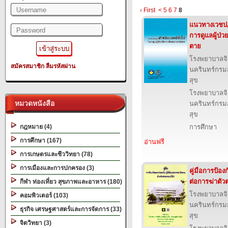
‹ First
<
5
6
7
8
แนวทางเวชปฏิ
การดูแลผู้ป่วย
ตาย
โรงพยาบาลจ
สมัครสมาชิก
ลืมรหัสผ่าน
นครินทร์กรม
สุข
โรงพยาบาลจ
หมวดหนังสือ
นครินทร์กรม
สุข
กฎหมาย (4)
การศึกษา
การศึกษา (167)
อ่านฟรี
การเกษตรและชีววิทยา (78)
การเมืองและการปกครอง (3)
คู่มือการป้องก
ต่อการฆ่าตั
กีฬา ท่องเที่ยว สุขภาพและอาหาร (180)
โรงพยาบาลจ
คอมพิวเตอร์ (103)
นครินทร์กรม
ธุรกิจ เศรษฐศาสตร์และการจัดการ (33)
สุข
จิตวิทยา (3)