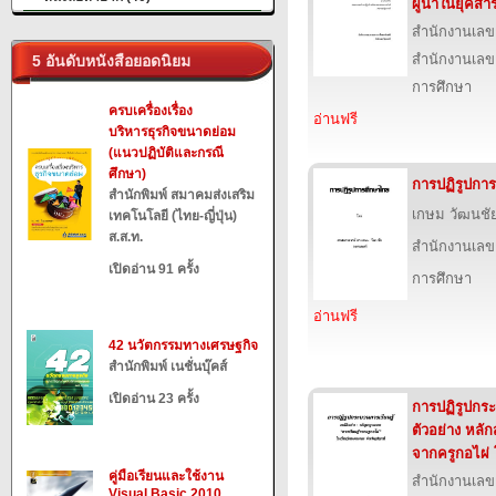
ผู้นำในยุคส
สำนักงานเลข
สำนักงานเลข
5 อันดับหนังสือยอดนิยม
การศึกษา
ครบเครื่องเรื่อง
อ่านฟรี
บริหารธุรกิจขนาดย่อม
(แนวปฏิบัติและกรณี
ศึกษา)
การปฏิรูปกา
สำนักพิมพ์ สมาคมส่งเสริม
เกษม วัฒนชั
เทคโนโลยี (ไทย-ญี่ปุ่น)
ส.ส.ท.
สำนักงานเลข
เปิดอ่าน 91 ครั้ง
การศึกษา
อ่านฟรี
42 นวัตกรรมทางเศรษฐกิจ
สำนักพิมพ์ เนชั่นบุ๊คส์
เปิดอ่าน 23 ครั้ง
การปฏิรูปกระ
ตัวอย่าง หลัก
จากครูกอไผ่
คู่มือเรียนและใช้งาน
สำนักงานเลข
Visual Basic 2010