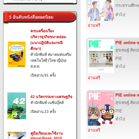
กระทรวงศึกษ
ทั่วไป
5 อันดับหนังสือยอดนิยม
อ่านฟรี
ครบเครื่องเรื่อง
บริหารธุรกิจขนาดย่อม
PIE online 
(แนวปฏิบัติและกรณี
ศึกษา)
สุรเชษฐ์ ศิล
สำนักพิมพ์ สมาคมส่งเสริม
PIE
เทคโนโลยี (ไทย-ญี่ปุ่น)
ส.ส.ท.
ทั่วไป
เปิดอ่าน 91 ครั้ง
อ่านฟรี
PIE online 
42 นวัตกรรมทางเศรษฐกิจ
สุรเชษฐ์ ศิล
สำนักพิมพ์ เนชั่นบุ๊คส์
PIE
เปิดอ่าน 23 ครั้ง
ทั่วไป
อ่านฟรี
คู่มือเรียนและใช้งาน
Visual Basic 2010