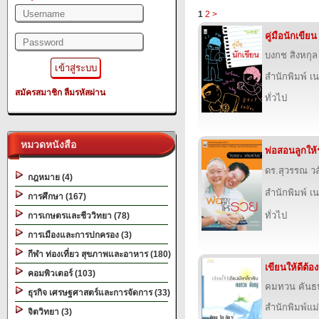
1
2
>
คู่มือนักเขียน
บงกช สิงหกุล
สำนักพิมพ์ เนช
สมัครสมาชิก
ลืมรหัสผ่าน
ทั่วไป
หมวดหนังสือ
พ่อสอนลูกให้
ดร.สุวรรณ วล
กฎหมาย (4)
สำนักพิมพ์ เนช
การศึกษา (167)
ทั่วไป
การเกษตรและชีววิทยา (78)
การเมืองและการปกครอง (3)
กีฬา ท่องเที่ยว สุขภาพและอาหาร (180)
เขียนให้ดีต้อง
คอมพิวเตอร์ (103)
คมทวน คันธน
ธุรกิจ เศรษฐศาสตร์และการจัดการ (33)
สำนักพิมพ์แ
จิตวิทยา (3)