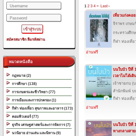
1
2
3
4
>
Last ›
เที่ยวแก่งคอย 
จิราพร เกษมร
กระทรวงศึกษ
สมัครสมาชิก
ลืมรหัสผ่าน
กีฬา ท่องเที
อ่านฟรี
หมวดหนังสือ
บนใบบัว ปีที่ 
กฎหมาย (2)
เวลาไม่ได้เดิ
เจ้าชายกบ (
การศึกษา (138)
สำนักพิมพ์ บ
การเกษตรและชีววิทยา (77)
กีฬา ท่องเที
การเมืองและการปกครอง (1)
อ่านฟรี
กีฬา ท่องเที่ยว สุขภาพและอาหาร (173)
คอมพิวเตอร์ (77)
บนใบบัว ปีที่ 
ธุรกิจ เศรษฐศาสตร์และการจัดการ (7)
ทางกลางสาย
นวนิยาย อ่านเล่น และนิทาน (9)