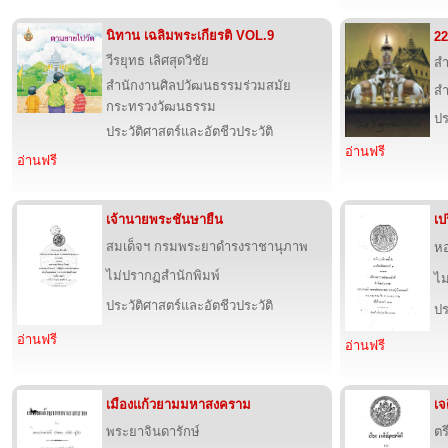
นิทาน เฉลิมพระเกียรติ VOL.9
22
วีรยุทธ เลิศสุดวิชัย
สำ
สำนักงานศิลปวัฒนธรรมร่วมสมัย
สำ
กระทรวงวัฒนธรรม
ปร
ประวัติศาสตร์และอัตชีวประวัติ
อ่านฟรี
อ่านฟรี
เจ้านายพระชันษายืน
เป
สมเด็จฯ กรมพระยาดำรงราชานุภาพ
ห
ไม่ปรากฏสำนักพิมพ์
ไม
ประวัติศาสตร์และอัตชีวประวัติ
ปร
อ่านฟรี
อ่านฟรี
เมืองแก้วยามมหาสงคราม
เจ
พระยาจินดารักษ์
ตร