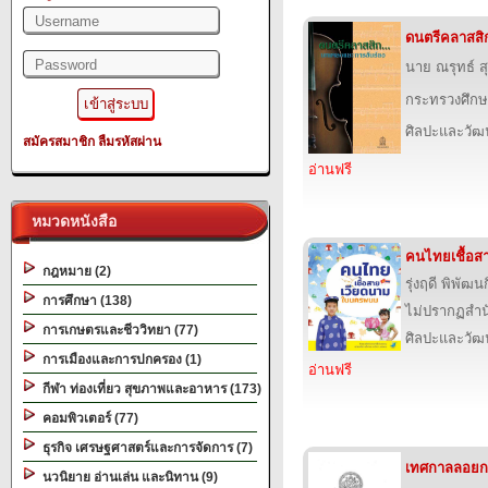
ดนตรีคลาสสิก
นาย ณรุทธ์ ส
กระทรวงศึกษ
ศิลปะและวั
สมัครสมาชิก
ลืมรหัสผ่าน
อ่านฟรี
หมวดหนังสือ
คนไทยเชื้อ
กฎหมาย (2)
รุ่งฤดี พิพัฒน
การศึกษา (138)
ไม่ปรากฏสำนั
การเกษตรและชีววิทยา (77)
ศิลปะและวั
การเมืองและการปกครอง (1)
อ่านฟรี
กีฬา ท่องเที่ยว สุขภาพและอาหาร (173)
คอมพิวเตอร์ (77)
ธุรกิจ เศรษฐศาสตร์และการจัดการ (7)
เทศกาลลอยก
นวนิยาย อ่านเล่น และนิทาน (9)