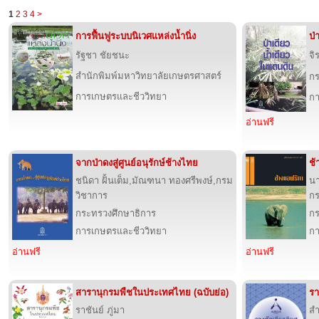
1
2
3
4
>
การฟื้นฟูระบบนิเวศแหล่งน้ำนิ่ง
ป่
รัฐชา ชัยชนะ
จิ
สำนักพิมพ์มหาวิทยาลัยเกษตรศาสตร์
กร
การเกษตรและชีววิทยา
กา
อ่านฟรี
จากป่าดงสู่ศูนย์อนุรักษ์ช้างไทย
ช้
ชนิดา ฝั้นเต็ม,มัณฑนา ทองศรีพงษ์,กรม
น
วิชาการ
กร
กระทรวงศึกษาธิการ
กร
การเกษตรและชีววิทยา
กา
อ่านฟรี
อ่านฟรี
สารานุกรมพืชในประเทศไทย (ฉบับย่อ)
รา
ราชันย์ ภู่มา
สำ