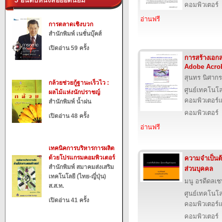
5 อันดับหนังสือยอดนิยม
คอมพิวเตอร์
อ่านฟรี
การตลาดเชิงบวก
สำนักพิมพ์ เนชั่นบุ๊คส์
เปิดอ่าน 59 ครั้ง
การสร้างเอก
Adobe Acrob
สุนทร นิศากร
กล้วยช่วยกู้ฐานะเร็วไว :
ศูนย์เทคโนโล
ผลไม้แห่งนักปราชญ์
คอมพิวเตอร์แ
สำนักพิมพ์ น้ำฝน
คอมพิวเตอร์
เปิดอ่าน 48 ครั้ง
อ่านฟรี
เทคนิคการบริหารการผลิต
ด้วยโปรแกรมคอมพิวเตอร์
ความจำเป็นต้
สำนักพิมพ์ สมาคมส่งเสริม
ส่วนบุคคล
เทคโนโลยี (ไทย-ญี่ปุ่น)
มนู อรดีดลเช
ส.ส.ท.
ศูนย์เทคโนโล
เปิดอ่าน 41 ครั้ง
คอมพิวเตอร์แ
คอมพิวเตอร์