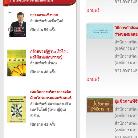
5 อันดับหนังสือยอดนิยม
การเกษตรและ
อ่านฟรี
การตลาดเชิงบวก
สำนักพิมพ์ เนชั่นบุ๊คส์
วิธีการกำจัดแ
เปิดอ่าน 59 ครั้ง
ร่วงของผลล
สำนักงานพัฒ
(องค์การมหา
กล้วยช่วยกู้ฐานะเร็วไว :
สำนักงานพัฒ
ผลไม้แห่งนักปราชญ์
(องค์การมหา
สำนักพิมพ์ น้ำฝน
การเกษตรและ
เปิดอ่าน 48 ครั้ง
อ่านฟรี
เทคนิคการบริหารการผลิต
ด้วยโปรแกรมคอมพิวเตอร์
ปุ๋ยชีวภาพพี
สำนักพิมพ์ สมาคมส่งเสริม
สำนักงานพัฒ
เทคโนโลยี (ไทย-ญี่ปุ่น)
ส.ส.ท.
(องค์การมหา
สำนักงานพัฒ
เปิดอ่าน 41 ครั้ง
(องค์การมหา
การเกษตรและ