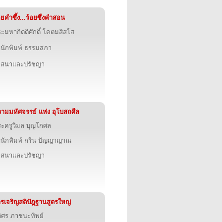
อยคำซึ้ง...ร้อยซึ่งคำสอน
ะมหากิตติศักดิ์ โคตมสิสโส
นักพิมพ์ ธรรมสภา
าสนาและปรัชญา
ามมหัศจรรย์ แห่ง อุโบสถศีล
ะครูวิมล บุญโกศล
นักพิมพ์ กรีน ปัญญาญาณ
าสนาและปรัชญา
รเจริญสติปัฎฐานสูตรใหญ่
ิศร ภาชนะทิพย์