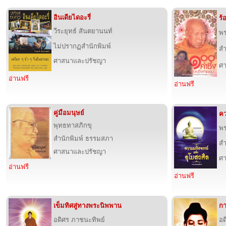
อินเดียไดอะรี่
ร้
วีระยุทธ์ สันตยานนท์
พร
ไม่ปรากฏสำนักพิมพ์
สำ
ศาสนาและปรัชญา
ศ
อ่านฟรี
อ่านฟรี
คู่มือมนุษย์
คว
พุทธทาสภิกขุ
พร
สำนักพิมพ์ ธรรมสภา
สำ
ศาสนาและปรัชญา
ศ
อ่านฟรี
อ่านฟรี
เข็มทิศสู่ทางพระนิพพาน
กา
อดิศร ภาชนะทิพย์
อด