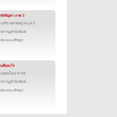
สฬสปัญหา ภาค 3
ระอริยวงศาคตญาณ (สา)
่ปรากฏสำนักพิมพ์
าสนาและปรัชญา
ินคืออะไร
ะพุทธโฆษาจารย์
่ปรากฏสำนักพิมพ์
าสนาและปรัชญา