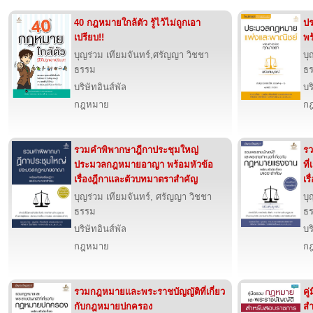
40 กฎหมายใกล้ตัว รู้ไว้ไม่ถูกเอา
ป
เปรียบ!!
พร
บุญร่วม เทียมจันทร์,ศรัญญา วิชชา
บุ
ธรรม
ธ
บริษัทอินส์พัล
บร
กฎหมาย
ก
รวมคำพิพากษาฎีกาประชุมใหญ่
ร
ประมวลกฎหมายอาญา พร้อมหัวข้อ
ที
เรื่องฎีกาและตัวบทมาตราสำคัญ
เร
บุญร่วม เทียมจันทร์, ศรัญญา วิชชา
บุ
ธรรม
ธ
บริษัทอินส์พัล
บร
กฎหมาย
ก
รวมกฎหมายและพระราชบัญญัติที่เกี่ยว
คู
กับกฎหมายปกครอง
สำ