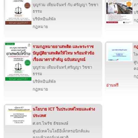
บุญร่วม เทียมจันทร์ กับ ศรัญญา วิชชา
ภา
ธรรม
บร
บริษัทอินส์พัล
ก
กฎหมาย
รวมกฎหมายยาเสพติด และพระราช
กฎ
บัญญัติยาเสพติดให้โทษ พร้อมหัวข้อ
ไพ
เรื่องมาตราสำคัญ ฉบับสมบูรณ์
ศู
บุญร่วม เทียมจันทร์,ศรัญญา วิชชา
คอ
ธรรม
ก
บริษัทอินส์พัล
อ่านฟรี
กฎหมาย
นโยบาย ICT ในประเทศไทยและต่าง
ประเทศ
ศ.ดร.ไพรัช ธัชยพงษ์
ศูนย์เทคโนโลยีอิเล็กทรอนิกส์และ
คอมพิวเตอร์แห่งชาติ