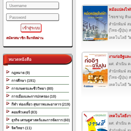
หม้อแปลงไฟฟ
ไชยชาญ หินเ
สำนักพิมพ์ ส
(ไทย-ญี่ปุ่น) 
เทคโนโลยี ว
สมัครสมาชิก
ลืมรหัสผ่าน
งานก่ออิฐแล
หมวดหนังสือ
ผศ. ดำเนิน 
สำนักพิมพ์ ส
กฎหมาย (9)
(ไทย-ญี่ปุ่น) 
การศึกษา (191)
เทคโนโลยี ว
การเกษตรและชีววิทยา (80)
การเมืองและการปกครอง (10)
กีฬา ท่องเที่ยว สุขภาพและอาหาร (219)
คอมพิวเตอร์ (83)
เทคโนโลยีงา
ธุรกิจ เศรษฐศาสตร์และการจัดการ (60)
ผศ. ดำเนิน 
จิตวิทยา (11)
สำนักพิมพ์ ส