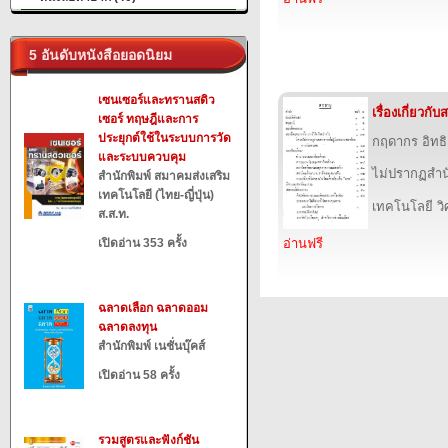
5 อันดับหนังสือยอดนิยม
เซนเซอร์และทรานสดิว
เรื่องเกี่ยวก
เซอร์ ทฤษฎีและการ
ประยุกต์ใช้ในระบบการวัด
กฤดากร อิทธ
และระบบควบคุม
ไม่ปรากฏสำนั
สำนักพิมพ์ สมาคมส่งเสริม
เทคโนโลยี (ไทย-ญี่ปุ่น)
เทคโนโลยี ว
ส.ส.ท.
เปิดอ่าน 353 ครั้ง
อ่านฟรี
ฉลาดเลือก ฉลาดออม
ฉลาดลงทุน
สำนักพิมพ์ เนชั่นบุ๊คส์
เปิดอ่าน 58 ครั้ง
รวมสูตรและฟังก์ชัน