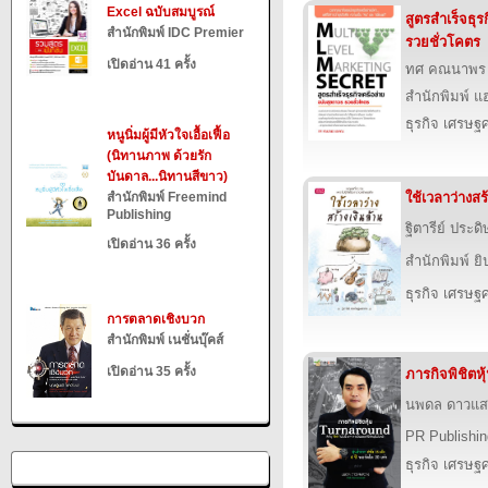
Excel ฉบับสมบูรณ์
สูตรสำเร็จธุร
สำนักพิมพ์ IDC Premier
รวยชั่วโคตร
เปิดอ่าน 41 ครั้ง
ทศ คณนาพร
สำนักพิมพ์ แฮป
ธุรกิจ เศรษ
หนูนิ่มผู้มีหัวใจเอื้อเฟื้อ
(นิทานภาพ ด้วยรัก
บันดาล...นิทานสีขาว)
สำนักพิมพ์ Freemind
ใช้เวลาว่างสร
Publishing
ฐิตารีย์ ประ
เปิดอ่าน 36 ครั้ง
สำนักพิมพ์ ยิ
ธุรกิจ เศรษ
การตลาดเชิงบวก
สำนักพิมพ์ เนชั่นบุ๊คส์
เปิดอ่าน 35 ครั้ง
ภารกิจพิชิตห
นพดล ดาวแสง
PR Publishin
ธุรกิจ เศรษ