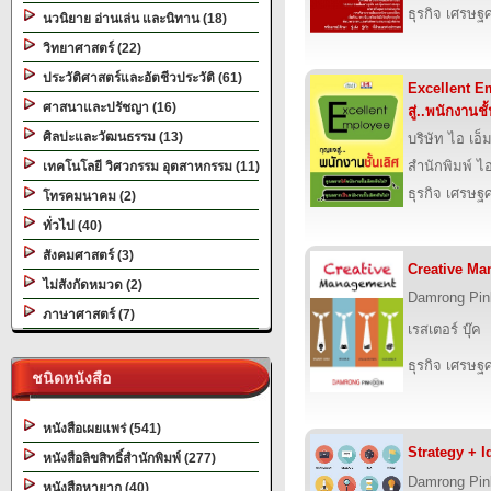
ธุรกิจ เศรษ
นวนิยาย อ่านเล่น และนิทาน (18)
วิทยาศาสตร์ (22)
ประวัติศาสตร์และอัตชีวประวัติ (61)
Excellent E
ศาสนาและปรัชญา (16)
สู่..พนักงานชั
ศิลปะและวัฒนธรรม (13)
บริษัท ไอ เอ็ม
สำนักพิมพ์ ไอ 
เทคโนโลยี วิศวกรรม อุตสาหกรรม (11)
ธุรกิจ เศรษ
โทรคมนาคม (2)
ทั่วไป (40)
สังคมศาสตร์ (3)
Creative Ma
ไม่สังกัดหมวด (2)
Damrong Pin
ภาษาศาสตร์ (7)
เรสเตอร์ บุ๊ค
ธุรกิจ เศรษ
ชนิดหนังสือ
หนังสือเผยแพร่ (541)
Strategy + Id
หนังสือลิขสิทธิ์สำนักพิมพ์ (277)
Damrong Pin
หนังสือหายาก (40)