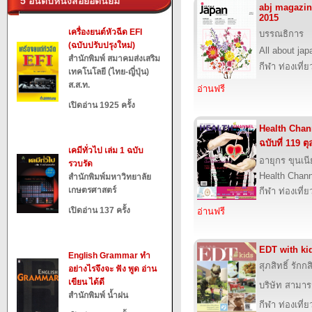
5 อันดับหนังสือยอดนิยม
abj magazin
2015
เครื่องยนต์หัวฉีด EFI
บรรณธิการ
(ฉบับปรับปรุงใหม่)
All about jap
สำนักพิมพ์ สมาคมส่งเสริม
กีฬา ท่องเที
เทคโนโลยี (ไทย-ญี่ปุ่น)
ส.ส.ท.
อ่านฟรี
เปิดอ่าน 1925 ครั้ง
Health Chann
ฉบับที่ 119 
เคมีทั่วไป เล่ม 1 ฉบับ
อายุกร ขุนเน
รวบรัด
Health Chan
สำนักพิมพ์มหาวิทยาลัย
เกษตรศาสตร์
กีฬา ท่องเที
เปิดอ่าน 137 ครั้ง
อ่านฟรี
EDT with ki
English Grammar ทำ
สุภสิทธิ์ รัก
อย่างไรจึงจะ ฟัง พูด อ่าน
เขียน ได้ดี
บริษัท สามารถ
สำนักพิมพ์ น้ำฝน
กีฬา ท่องเที