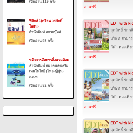
เปิดอ่าน 119 ครั้ง
อ่านฟรี
ฟิสิกส์ 1(ศรีธน วรศักดิ์
EDT with ki
โยธิน)
สุภสิทธิ์ รัก
สำนักพิมพ์ สกายบุ๊คส์
บริษัท สามารถ
เปิดอ่าน 93 ครั้ง
กีฬา ท่องเที
อ่านฟรี
หลักการจัดการสิ่งแวดล้อม
สำนักพิมพ์ สมาคมส่งเสริม
เทคโนโลยี (ไทย-ญี่ปุ่น)
EDT with ki
ส.ส.ท.
สุภสิทธิ์ รัก
เปิดอ่าน 82 ครั้ง
บริษัท สามารถ
กีฬา ท่องเที
อ่านฟรี
EDT with ki
สุภสิทธิ์ รัก