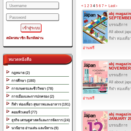
<
1
2
3
4
5
6
7
>
Last ›
abj magazin
SEPTEMBER
บรรณธิการ
All about jap
สมัครสมาชิก
ลืมรหัสผ่าน
กีฬา ท่องเที
อ่านฟรี
หมวดหนังสือ
abj magazin
NOVEMBER 
กฎหมาย (2)
บรรณธิการ
การศึกษา (180)
All about jap
การเกษตรและชีววิทยา (78)
กีฬา ท่องเที
การเมืองและการปกครอง (2)
อ่านฟรี
กีฬา ท่องเที่ยว สุขภาพและอาหาร (191)
คอมพิวเตอร์ (77)
abj magazin
JANUARY 2
ธุรกิจ เศรษฐศาสตร์และการจัดการ (24)
บรรณธิการ
นวนิยาย อ่านเล่น และนิทาน (9)