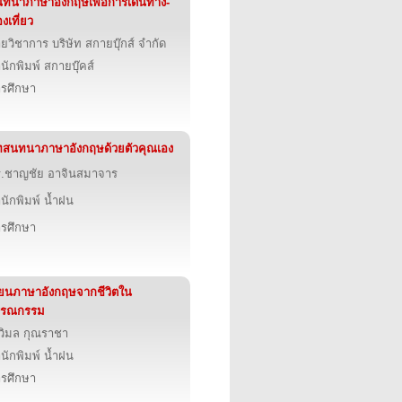
ทนาภาษาอังกฤษเพื่อการเดินทาง-
องเที่ยว
ายวิชาการ บริษัท สกายบุ๊กส์ จำกัด
นักพิมพ์ สกายบุ๊คส์
รศึกษา
สนทนาภาษาอังกฤษด้วยตัวคุณเอง
.ชาญชัย อาจินสมาจาร
นักพิมพ์ น้ำฝน
รศึกษา
ียนภาษาอังกฤษจากชีวิตใน
รรณกรรม
วิมล กุณราชา
นักพิมพ์ น้ำฝน
รศึกษา