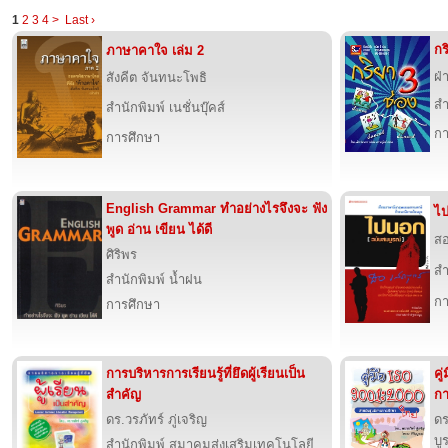
1
2
3
4
>
Last ›
กร
ภาษาคาใจ เล่ม 2
ฝ่
สังคีต จันทนะโพธิ
สำ
สำนักพิมพ์ เนชั่นบุ๊คส์
กา
การศึกษา
English Grammar ทำอย่างไรจึงจะ ฟัง
ไ
พูด อ่าน เขียน ได้ดี
สอ
ศิริพร
สำ
สำนักพิมพ์ น้ำฝน
กา
การศึกษา
การบริหารการเรียนรู้ที่ยึดผู้เรียนเป็น
คู
สำคัญ
ก
ดร.วรภัทร์ ภู่เจริญ
ดร
บู
สำนักพิมพ์ สมาคมส่งเสริมเทคโนโลยี