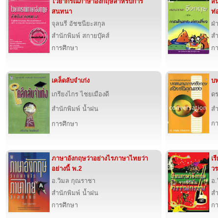
ไวยากรณ์ภาษาอังกฤษสำหรับการ
สน
สนทนา
ท่
จุลนรี อัชชนียะสกุล
ฝ่
สำนักพิมพ์ สกายบุ๊คส์
สำ
การศึกษา
กา
เคล็ดลับจำเก่ง
บท
เกรียงไกร ไชยเมืองดี
ดร
สำนักพิมพ์ น้ำฝน
สำ
กา
การศึกษา
ภาษาอังกฤษว่าอย่างไรภาษาไทยว่า
เร
อย่างนี้ พ.2
ว
อ.วิมล กุณราชา
อ.
สำนักพิมพ์ น้ำฝน
สำ
การศึกษา
กา