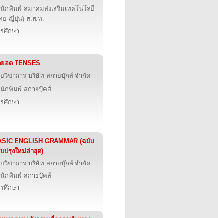
นักพิมพ์ สมาคมส่งเสริมเทคโนโลยี
ทย-ญี่ปุ่น) ส.ส.ท.
รศึกษา
ุดยอด TENSES
ายวิชาการ บริษัท สกายบุ๊กส์ จำกัด
นักพิมพ์ สกายบุ๊คส์
รศึกษา
ASIC ENGLISH GRAMMAR (ฉบับ
ับปรุงใหม่ล่าสุด)
ายวิชาการ บริษัท สกายบุ๊กส์ จำกัด
นักพิมพ์ สกายบุ๊คส์
รศึกษา