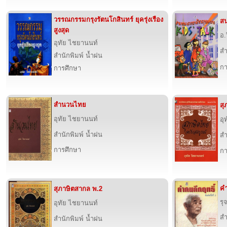
วรรณกรรมกรุงรัตนโกสินทร์ ยุครุ่งเรือง
สน
สูงสุด
อ.
อุทัย ไชยานนท์
สำ
สำนักพิมพ์ น้ำฝน
กา
การศึกษา
สำนวนไทย
สุ
อุทัย ไชยานนท์
อุ
สำนักพิมพ์ น้ำฝน
สำ
การศึกษา
กา
คำ
สุภาษิตสากล พ.2
รุ
อุทัย ไชยานนท์
สำ
สำนักพิมพ์ น้ำฝน