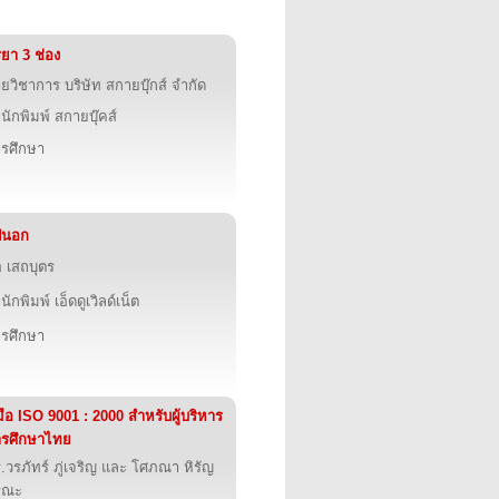
ิยา 3 ช่อง
ายวิชาการ บริษัท สกายบุ๊กส์ จำกัด
นักพิมพ์ สกายบุ๊คส์
รศึกษา
ปนอก
 เสถบุตร
นักพิมพ์ เอ็ดดูเวิลด์เน็ต
รศึกษา
่มือ ISO 9001 : 2000 สำหรับผู้บริหาร
ารศึกษาไทย
.วรภัทร์ ภู่เจริญ และ โศภณา หิรัญ
รณะ