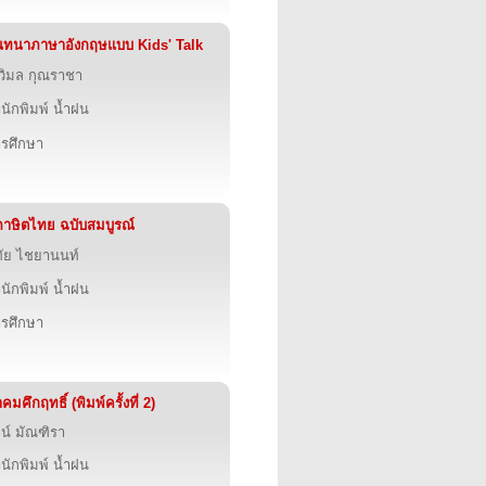
ทนาภาษาอังกฤษแบบ Kids' Talk
วิมล กุณราชา
นักพิมพ์ น้ำฝน
รศึกษา
ภาษิตไทย ฉบับสมบูรณ์
ทัย ไชยานนท์
นักพิมพ์ น้ำฝน
รศึกษา
คมคึกฤทธิ์ (พิมพ์ครั้งที่ 2)
จน์ มัณฑิรา
นักพิมพ์ น้ำฝน