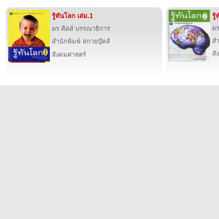
รู้ทันโลก เล่ม.1
รู
ดร
ดร.คิดส์ บรรณาธิการ
สำ
สำนักพิมพ์ สกายบุ๊คส์
สั
สังคมศาสตร์