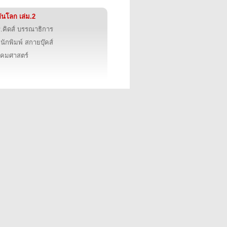
้ทันโลก เล่ม.2
.คิดส์ บรรณาธิการ
นักพิมพ์ สกายบุ๊คส์
งคมศาสตร์